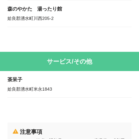
森のやかた 湯ったり館
姶良郡湧水町川西205-2
サービス/その他
茶呆子
姶良郡湧水町米永1843
注意事項