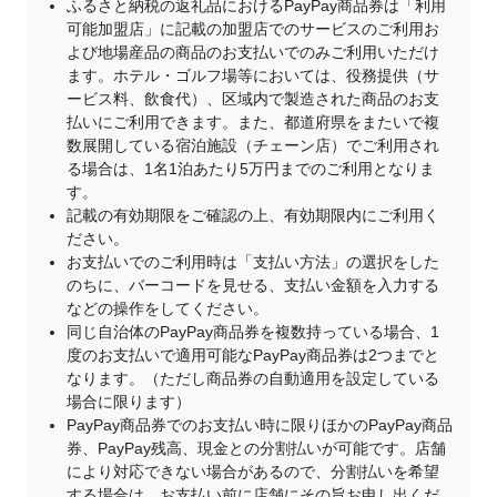
ふるさと納税の返礼品におけるPayPay商品券は「利用
可能加盟店」に記載の加盟店でのサービスのご利用お
よび地場産品の商品のお支払いでのみご利用いただけ
ます。ホテル・ゴルフ場等においては、役務提供（サ
ービス料、飲食代）、区域内で製造された商品のお支
払いにご利用できます。また、都道府県をまたいで複
数展開している宿泊施設（チェーン店）でご利用され
る場合は、1名1泊あたり5万円までのご利用となりま
す。
記載の有効期限をご確認の上、有効期限内にご利用く
ださい。
お支払いでのご利用時は「支払い方法」の選択をした
のちに、バーコードを見せる、支払い金額を入力する
などの操作をしてください。
同じ自治体のPayPay商品券を複数持っている場合、1
度のお支払いで適用可能なPayPay商品券は2つまでと
なります。（ただし商品券の自動適用を設定している
場合に限ります）
PayPay商品券でのお支払い時に限りほかのPayPay商品
券、PayPay残高、現金との分割払いが可能です。店舗
により対応できない場合があるので、分割払いを希望
する場合は、お支払い前に店舗にその旨お申し出くだ