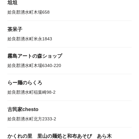
坦坦
姶良郡湧水町木場658
茶呆子
姶良郡湧水町米永1843
霧島アートの森ショップ
姶良郡湧水町木場6340-220
らー麺のらくろ
姶良郡湧水町稲葉崎98-2
古民家chesto
姶良郡湧水町北方2333-2
かくれの里 里山の麺処と和布あそび あら木