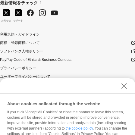
最新情報をチェック！
お知らせ
サポート
利用規約・ガイドライン
商標・登録商標について
ソフトバンク人権ポリシー
PayPay Code of Ethics & Business Conduct
プライバシーポリシー
ユーザープライバシーについて
ユーザーセキュリティについて
ウェブサイト利用規約
反社会的勢力に対する方針
About cookies collected through the website
勧誘方針
If you click "Accept All Cookies" or close the banner to leave this screen,
cookies will be stored and provided in order to improve convenience,
マネロン等基本方針
improve the site, provide information and analyze data (including sharing
カスタマーハラスメントに関する当社の考え方
with external partners) according to
the cookie policy
. You can change the
settings at any time from "Cookie Settings" in Privacy Policy. You can