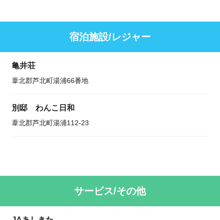
宿泊施設/レジャー
亀井荘
葦北郡芦北町湯浦66番地
別邸 わんこ日和
葦北郡芦北町湯浦112-23
サービス/その他
JAあしきた