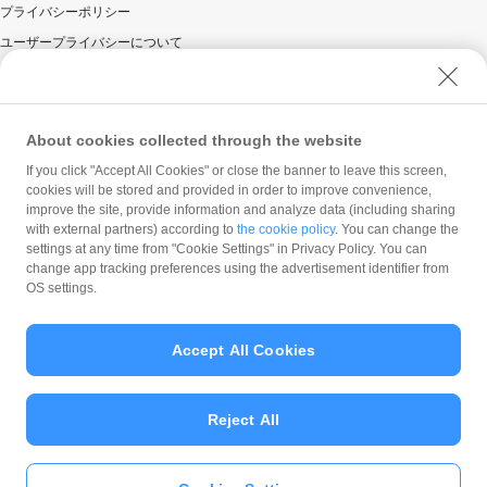
プライバシーポリシー
ユーザープライバシーについて
ユーザーセキュリティについて
ウェブサイト利用規約
反社会的勢力に対する方針
About cookies collected through the website
勧誘方針
If you click "Accept All Cookies" or close the banner to leave this screen,
cookies will be stored and provided in order to improve convenience,
マネロン等基本方針
improve the site, provide information and analyze data (including sharing
カスタマーハラスメントに関する当社の考え方
with external partners) according to
the cookie policy
. You can change the
settings at any time from "Cookie Settings" in Privacy Policy. You can
change app tracking preferences using the advertisement identifier from
OS settings.
Accept All Cookies
© PayPay Corporation
Reject All