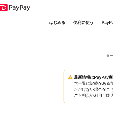
PayPayのサービス・機能一覧
熊本県南阿蘇村加盟店一覧
はじめる
便利に使う
Pay
※ 
最新情報はPayPa
本一覧に記載がある加
ただけない場合がご
ご不明点や利用可能