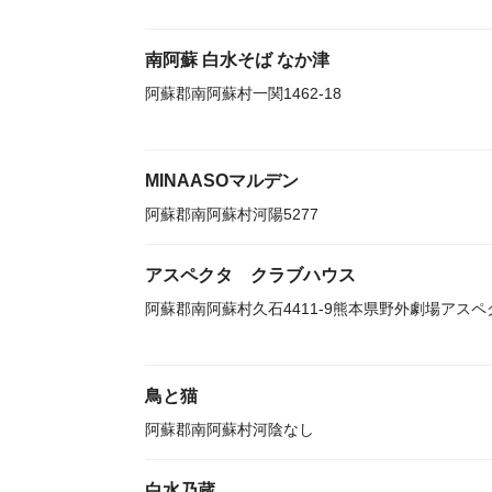
南阿蘇 白水そば なか津
阿蘇郡南阿蘇村一関1462-18
MINAASOマルデン
阿蘇郡南阿蘇村河陽5277
アスペクタ クラブハウス
阿蘇郡南阿蘇村久石4411-9熊本県野外劇場アスペ
鳥と猫
阿蘇郡南阿蘇村河陰なし
白水乃蔵