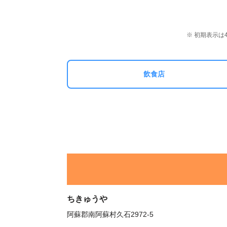
※ 初期表示
飲食店
ちきゅうや
阿蘇郡南阿蘇村久石2972-5