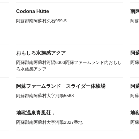
Codona Hütte
南
阿蘇郡南阿蘇村久石959-5
阿蘇
おもしろ水族感アクア
阿
阿蘇郡南阿蘇村河陽6303阿蘇ファームランド内おもし
阿蘇
ろ水族感アクア
阿蘇ファームランド スライダー体験場
阿
阿蘇郡南阿蘇村大字河陽5568
阿蘇
地獄温泉青風荘．
地
阿蘇郡南阿蘇村大字河陽2327番地
阿蘇