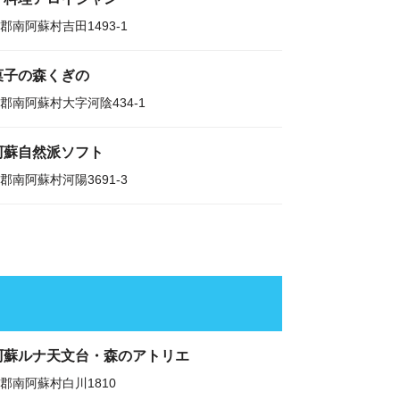
郡南阿蘇村吉田1493-1
菓子の森くぎの
郡南阿蘇村大字河陰434-1
阿蘇自然派ソフト
郡南阿蘇村河陽3691-3
阿蘇ルナ天文台・森のアトリエ
郡南阿蘇村白川1810