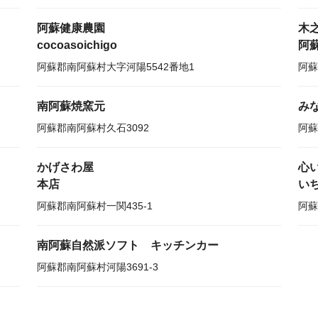
阿蘇健康農園
木
cocoasoichigo
阿
阿蘇郡南阿蘇村大字河陽5542番地1
阿蘇
南阿蘇焼窯元
み
阿蘇郡南阿蘇村久石3092
阿蘇
かげさわ屋
心
本店
い
阿蘇郡南阿蘇村一関435-1
阿蘇
南阿蘇自然派ソフト キッチンカー
阿蘇郡南阿蘇村河陽3691-3