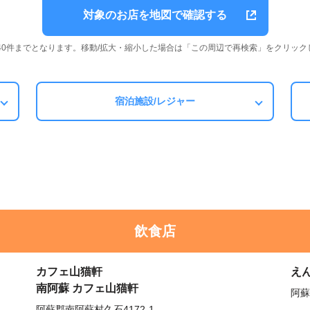
対象のお店を地図で確認する
は40件までとなります。移動/拡大・縮小した場合は「この周辺で再検索」をクリック
宿泊施設/レジャー
飲食店
カフェ山猫軒
え
南阿蘇 カフェ山猫軒
阿蘇
阿蘇郡南阿蘇村久石4172-1