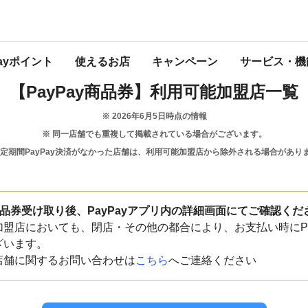
熊本県
南阿蘇村
Payポイント
使えるお店
キャンペーン
サービス・機
【PayPay商品券】
利用可能加盟店一覧
※
2026年6月5日
時点の情報
※ 同一店舗でも重複して掲載されている場合がございます。
一定期間PayPay決済がなかった店舗は、利用可能加盟店から除外される場合があり
y商品券受け取り後、PayPayアプリ内の詳細画面にてご確認くだ
盟店においても、閉店・その他の都合により、お支払い時にPa
ざいます。
店舗に関するお問い合わせは
こちら
へご連絡ください