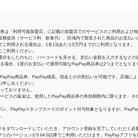
商品券は「利用可能加盟店」に記載の加盟店でのサービスのご利用および
役務提供（サービス料、飲食代）、区域内で製造された商品のお支払い
でご利用される場合は、1名1泊あたり5万円までのご利用となります。
にご利用ください。
選択をしたのちに、バーコードを見せる、支払い金額を入力するなどの
いる場合、1度のお支払いで適用可能なPayPay商品券は2つまでとな
のPayPay商品券、PayPay残高、現金との分割払いが可能です。店
お申し出ください。
承っておりません。
・サービスの返金は、使用したPayPay商品券の有効期限内に限ります。
クーポン、PayPayスタンプカードのポイント付与対象となりますが、Pay
す。
yアプリをダウンロードしていただき、アカウント登録を完了していただく必要
yアプリのバージョンが3.64.0以降でご利用いただけます。PayPayア