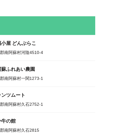
福小屋 どんぶらこ
郡南阿蘇村河陰4510-4
阿蘇ふれあい農園
郡南阿蘇村一関1273-1
ランツムート
郡南阿蘇村久石2752-1
か牛の館
郡南阿蘇村久石2815