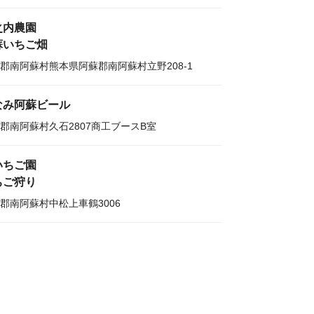
之内農園
蘇いちご畑
郡南阿蘇村熊本県阿蘇郡南阿蘇村立野208-1
なみ阿蘇ビール
郡南阿蘇村久石2807商工ブースB室
いちご園
ちご狩り
郡南阿蘇村中松上車鶴3006