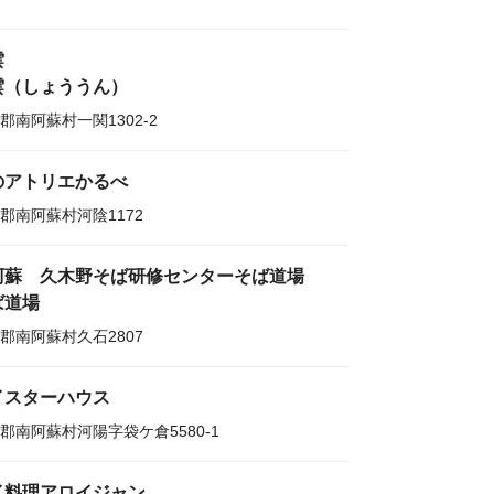
雲
雲（しょううん）
郡南阿蘇村一関1302-2
のアトリエかるべ
郡南阿蘇村河陰1172
阿蘇 久木野そば研修センターそば道場
ば道場
郡南阿蘇村久石2807
イスターハウス
郡南阿蘇村河陽字袋ケ倉5580-1
イ料理アロイジャン