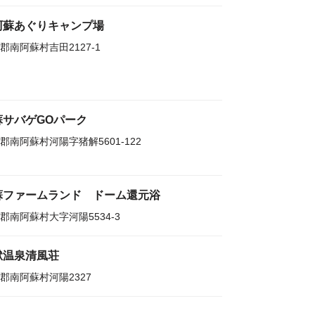
阿蘇あぐりキャンプ場
郡南阿蘇村吉田2127-1
蘇サバゲGOパーク
郡南阿蘇村河陽字猪解5601-122
蘇ファームランド ドーム還元浴
郡南阿蘇村大字河陽5534-3
獄温泉清風荘
郡南阿蘇村河陽2327