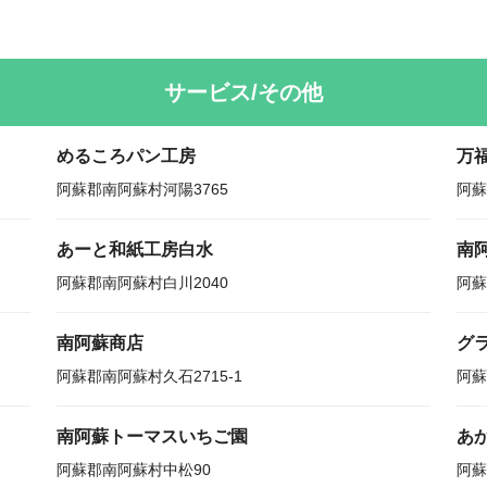
サービス/その他
めるころパン工房
万
阿蘇郡南阿蘇村河陽3765
阿蘇
あーと和紙工房白水
南
阿蘇郡南阿蘇村白川2040
阿蘇
南阿蘇商店
グ
阿蘇郡南阿蘇村久石2715-1
阿蘇
南阿蘇トーマスいちご園
あ
阿蘇郡南阿蘇村中松90
阿蘇