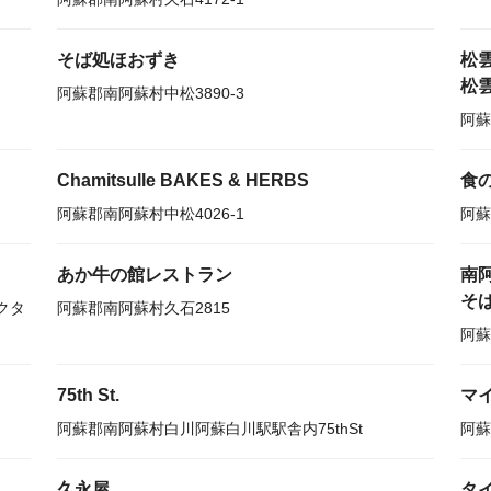
そば処ほおずき
松
松
阿蘇郡南阿蘇村中松3890-3
阿蘇
Chamitsulle BAKES & HERBS
食
阿蘇郡南阿蘇村中松4026-1
阿蘇
あか牛の館レストラン
南
そ
クタ
阿蘇郡南阿蘇村久石2815
阿蘇
75th St.
マ
阿蘇郡南阿蘇村白川阿蘇白川駅駅舎内75thSt
阿蘇
久永屋
タ