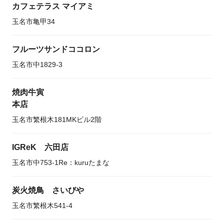
カフェテラス マイアミ
玉名市亀甲34
フルーツサンドココロン
玉名市中1829-3
焼肉牛寅
本店
玉名市繁根木181MKビル2階
IGReK 六田店
玉名市中753-1Re：kuruたまな
炭火焼鳥 さいびや
玉名市繁根木541-4