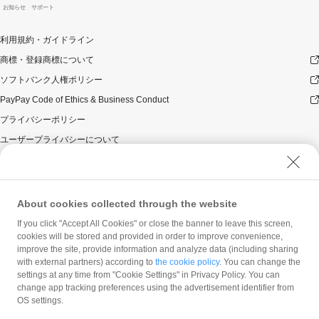
お知らせ
サポート
利用規約・ガイドライン
商標・登録商標について
ソフトバンク人権ポリシー
PayPay Code of Ethics & Business Conduct
プライバシーポリシー
ユーザープライバシーについて
ユーザーセキュリティについて
ウェブサイト利用規約
反社会的勢力に対する方針
About cookies collected through the website
勧誘方針
If you click "Accept All Cookies" or close the banner to leave this screen,
cookies will be stored and provided in order to improve convenience,
マネロン等基本方針
improve the site, provide information and analyze data (including sharing
カスタマーハラスメントに関する当社の考え方
with external partners) according to
the cookie policy
. You can change the
settings at any time from "Cookie Settings" in Privacy Policy. You can
change app tracking preferences using the advertisement identifier from
OS settings.