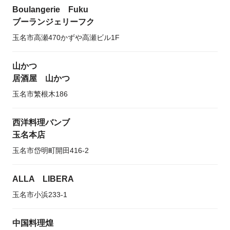
Boulangerie Fuku
ブーランジェリーフク
玉名市高瀬470かずや高瀬ビル1F
山かつ
居酒屋 山かつ
玉名市繁根木186
西洋料理バンブ
玉名本店
玉名市岱明町開田416-2
ALLA LIBERA
玉名市小浜233-1
中国料理煌