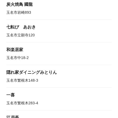
炭火焼鳥 國龍
玉名市岩崎893
七転び あおき
玉名市立願寺120
和楽居家
玉名市中18-2
隠れ家ダイニングみとりん
玉名市繁根木148-3
一喜
玉名市繁根木283-4
江戸長