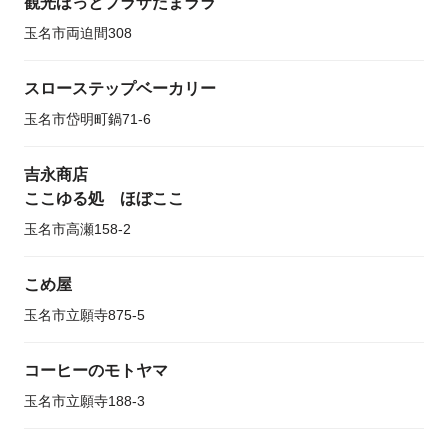
観光ほっとプラザたまララ
玉名市両迫間308
スローステップベーカリー
玉名市岱明町鍋71-6
吉永商店
ここゆる処 ほぼここ
玉名市高瀬158-2
こめ屋
玉名市立願寺875-5
コーヒーのモトヤマ
玉名市立願寺188-3