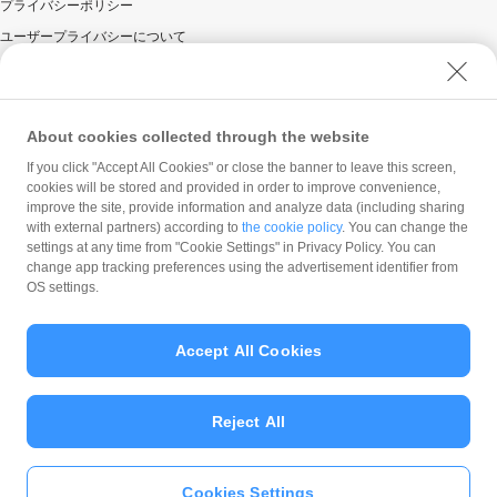
プライバシーポリシー
ユーザープライバシーについて
ユーザーセキュリティについて
ウェブサイト利用規約
反社会的勢力に対する方針
About cookies collected through the website
勧誘方針
If you click "Accept All Cookies" or close the banner to leave this screen,
cookies will be stored and provided in order to improve convenience,
マネロン等基本方針
improve the site, provide information and analyze data (including sharing
カスタマーハラスメントに関する当社の考え方
with external partners) according to
the cookie policy
. You can change the
settings at any time from "Cookie Settings" in Privacy Policy. You can
change app tracking preferences using the advertisement identifier from
OS settings.
Accept All Cookies
© PayPay Corporation
Reject All
Cookies Settings