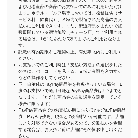
可能加盟店」に記載の加盟店でのサービスのご利用お
よび地場産品の商品のお支払いでのみご利用いただけ
ます。ホテル・ゴルフ場等においては、役務提供（サ
ービス料、飲食代）、区域内で製造された商品のお支
払いにご利用できます。また、都道府県をまたいで複
数展開している宿泊施設（チェーン店）でご利用され
る場合は、1名1泊あたり5万円までのご利用となりま
す。
記載の有効期限をご確認の上、有効期限内にご利用く
ださい。
お支払いでのご利用時は「支払い方法」の選択をした
のちに、バーコードを見せる、支払い金額を入力する
などの操作をしてください。
同じ自治体のPayPay商品券を複数持っている場合、1
度のお支払いで適用可能なPayPay商品券は2つまでと
なります。（ただし商品券の自動適用を設定している
場合に限ります）
PayPay商品券でのお支払い時に限りほかのPayPay商品
券、PayPay残高、現金との分割払いが可能です。店舗
により対応できない場合があるので、分割払いを希望
する場合は、お支払い前に店舗にその旨お申し出くだ
さい。