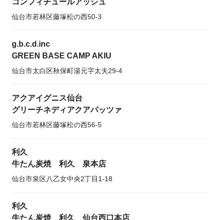
コンフィチュールアッシュ
仙台市若林区藤塚松の西50-3
g.b.c.d.inc
GREEN BASE CAMP AKIU
仙台市太白区秋保町湯元字太夫29-4
アクアイグニス仙台
グリーチネディアクアパッツァ
仙台市若林区藤塚松の西56-5
利久
牛たん炭焼 利久 泉本店
仙台市泉区八乙女中央2丁目1-18
利久
牛たん炭焼 利久 仙台西口本店