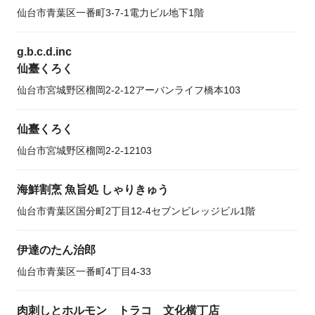
仙台市青葉区一番町3-7-1電力ビル地下1階
g.b.c.d.inc
仙臺くろく
仙台市宮城野区榴岡2-2-12アーバンライフ橋本103
仙臺くろく
仙台市宮城野区榴岡2-2-12103
海鮮割烹 魚旨処 しゃりきゅう
仙台市青葉区国分町2丁目12-4セブンビレッジビル1階
伊達のたん治郎
仙台市青葉区一番町4丁目4-33
肉刺しとホルモン トラコ 文化横丁店