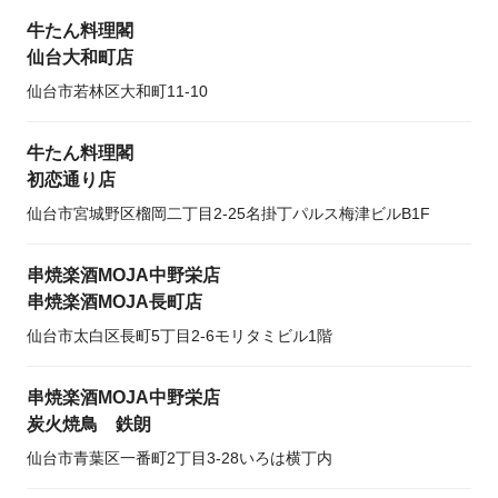
牛たん料理閣
仙台大和町店
仙台市若林区大和町11-10
牛たん料理閣
初恋通り店
仙台市宮城野区榴岡二丁目2-25名掛丁パルス梅津ビルB1F
串焼楽酒MOJA中野栄店
串焼楽酒MOJA長町店
仙台市太白区長町5丁目2-6モリタミビル1階
串焼楽酒MOJA中野栄店
炭火焼鳥 鉄朗
仙台市青葉区一番町2丁目3-28いろは横丁内