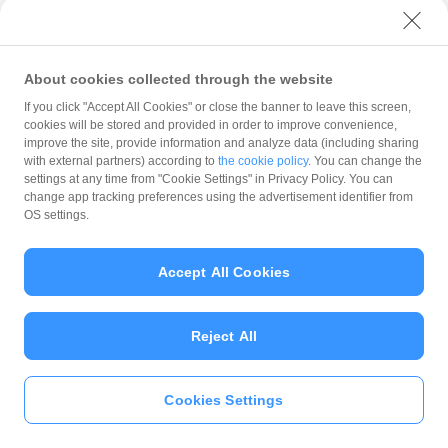
Best Delight
仙台ルネッサンス
About cookies collected through the website
仙台市若林区六丁の目東町1-18
If you click "Accept All Cookies" or close the banner to leave this screen,
cookies will be stored and provided in order to improve convenience,
improve the site, provide information and analyze data (including sharing
ホテルルートイン
with external partners) according to
the cookie policy
. You can change the
ホテルルートイン仙台東
settings at any time from "Cookie Settings" in Privacy Policy. You can
change app tracking preferences using the advertisement identifier from
仙台市若林区六丁の目西町1-60
OS settings.
キュア
Accept All Cookies
キュア国分町
仙台市青葉区国分町2-8-33
Reject All
アルモントホテル仙台
Cookies Settings
仙台市青葉区中央3-4-10
いますぐ
PayPayアプリ
をダウンロ
ード
＞＞