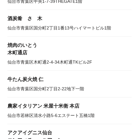
仙台市青葉区中央1-7-39THEGATE1階
酒炭肴 さゝ木
仙台市青葉区国分町2丁目1番13号ハイマートビル1階
焼肉のいとう
木町通店
仙台市青葉区木町通2-4-34木町通TKビル2F
牛たん炭火焼 仁
仙台市青葉区国分町2丁目2-22地下一階
農家イタリアン 米屋十米衛 本店
仙台市若林区清水小路5-6エステート五橋1階
アクアイグニス仙台