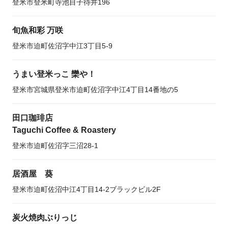
登米市登米町寺池目子待井196
旬魚和彩 万咲
登米市迫町佐沼字中江3丁目5-9
うまい登米っこ 欒や！
登米市宮城県登米市迫町佐沼字中江4丁目14番地の5
田口珈琲店
Taguchi Coffee & Roastery
登米市迫町佐沼字三沼28-1
居酒屋 葵
登米市迫町佐沼中江4丁目14-2ブラックビル2F
炭火焼肉ぶりっじ