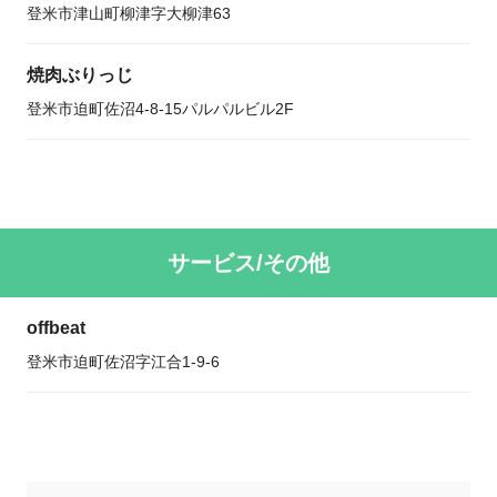
登米市津山町柳津字大柳津63
焼肉ぶりっじ
登米市迫町佐沼4-8-15パルパルビル2F
サービス/その他
offbeat
登米市迫町佐沼字江合1-9-6