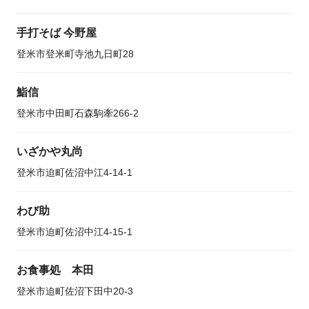
手打そば 今野屋
登米市登米町寺池九日町28
鮨信
登米市中田町石森駒牽266-2
いざかや丸尚
登米市迫町佐沼中江4-14-1
わび助
登米市迫町佐沼中江4-15-1
お食事処 本田
登米市迫町佐沼下田中20-3