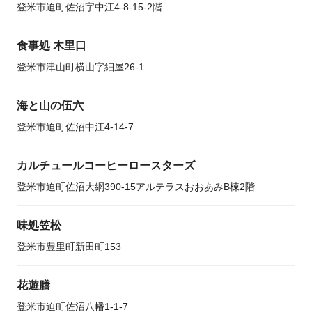
登米市迫町佐沼字中江4-8-15-2階
食事処 木里口
登米市津山町横山字細屋26-1
海と山の伍六
登米市迫町佐沼中江4-14-7
カルチュールコーヒーロースターズ
登米市迫町佐沼大網390-15アルテラスおおあみB棟2階
味処笠松
登米市豊里町新田町153
花遊膳
登米市迫町佐沼八幡1-1-7