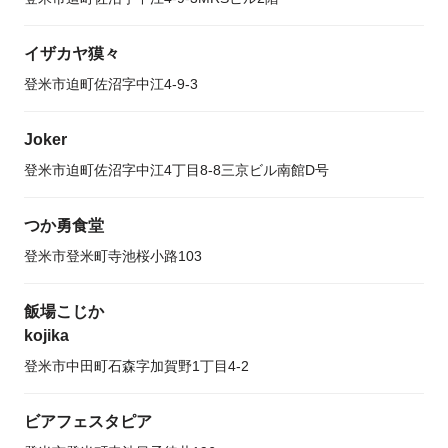
イザカヤ獏々
登米市迫町佐沼字中江4-9-3
Joker
登米市迫町佐沼字中江4丁目8-8三京ビル南館D号
つか勇食堂
登米市登米町寺池桜小路103
飯場こじか
kojika
登米市中田町石森字加賀野1丁目4-2
ビアフェスタピア