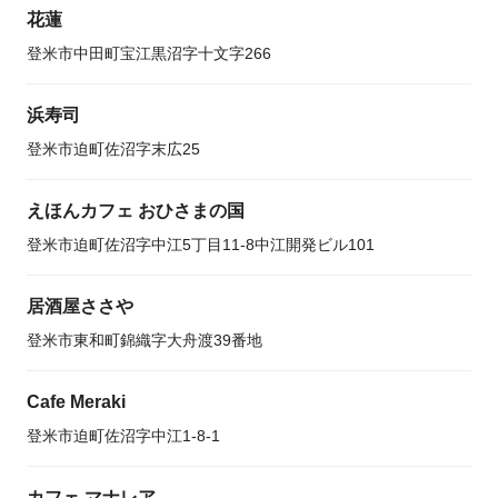
花蓮
登米市中田町宝江黒沼字十文字266
浜寿司
登米市迫町佐沼字末広25
えほんカフェ おひさまの国
登米市迫町佐沼字中江5丁目11-8中江開発ビル101
居酒屋ささや
登米市東和町錦織字大舟渡39番地
Cafe Meraki
登米市迫町佐沼字中江1-8-1
カフェ マナレア