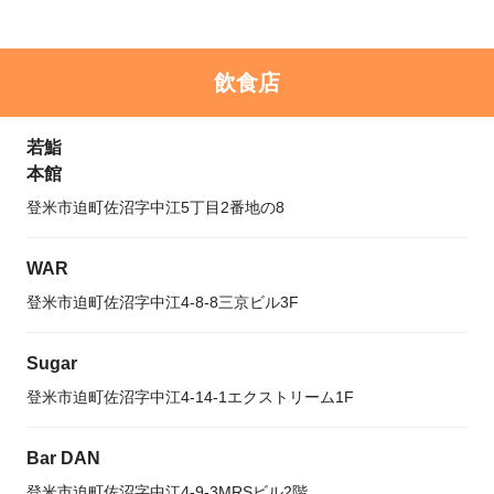
飲食店
若鮨
本館
登米市迫町佐沼字中江5丁目2番地の8
WAR
登米市迫町佐沼字中江4-8-8三京ビル3F
Sugar
登米市迫町佐沼字中江4-14-1エクストリーム1F
Bar DAN
登米市迫町佐沼字中江4-9-3MRSビル2階