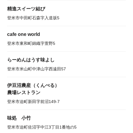
精進スイーツ結び
登米市中田町石森字入道坂5
cafe one world
登米市東和町錦織字萱野5
らーめんはうす味よし
登米市米山町中津山字西遠田57
伊豆沼農産（くんぺる）
農場レストラン
登米市迫町新田字前沼149-7
味処 小竹
登米市迫町佐沼字中江3丁目1番地の5