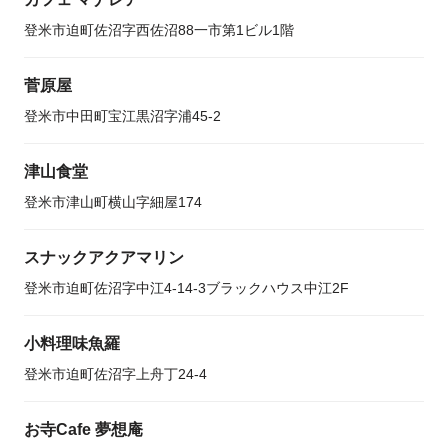
登米市迫町佐沼字西佐沼88一市第1ビル1階
菅原屋
登米市中田町宝江黒沼字浦45-2
津山食堂
登米市津山町横山字細屋174
スナックアクアマリン
登米市迫町佐沼字中江4-14-3ブラックハウス中江2F
小料理味魚羅
登米市迫町佐沼字上舟丁24-4
お寺Cafe 夢想庵