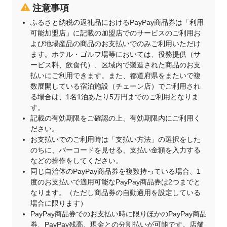
注意事項
ふるさと納税の返礼品におけるPayPay商品券は「利用
可能加盟店」に記載の加盟店でのサービスのご利用お
よび地場産品の商品のお支払いでのみご利用いただけ
ます。ホテル・ゴルフ場等においては、役務提供（サ
ービス料、飲食代）、区域内で製造された商品のお支
払いにご利用できます。また、都道府県をまたいで複
数展開している宿泊施設（チェーン店）でご利用され
る場合は、1名1泊あたり5万円までのご利用となりま
す。
記載の有効期限をご確認の上、有効期限内にご利用く
ださい。
お支払いでのご利用時は「支払い方法」の選択をした
のちに、バーコードを見せる、支払い金額を入力する
などの操作をしてください。
同じ自治体のPayPay商品券を複数持っている場合、1
度のお支払いで適用可能なPayPay商品券は2つまでと
なります。（ただし商品券の自動適用を設定している
場合に限ります）
PayPay商品券でのお支払い時に限りほかのPayPay商品
券、PayPay残高、現金との分割払いが可能です。店舗