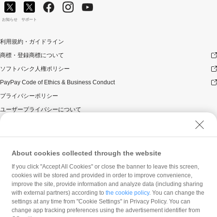
お知らせ
サポート
利用規約・ガイドライン
商標・登録商標について
ソフトバンク人権ポリシー
PayPay Code of Ethics & Business Conduct
プライバシーポリシー
ユーザープライバシーについて
ユーザーセキュリティについて
ウェブサイト利用規約
反社会的勢力に対する方針
About cookies collected through the website
勧誘方針
If you click "Accept All Cookies" or close the banner to leave this screen,
cookies will be stored and provided in order to improve convenience,
マネロン等基本方針
improve the site, provide information and analyze data (including sharing
カスタマーハラスメントに関する当社の考え方
with external partners) according to
the cookie policy
. You can change the
settings at any time from "Cookie Settings" in Privacy Policy. You can
change app tracking preferences using the advertisement identifier from