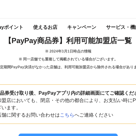
宮崎県
宮崎市
Payポイント
使えるお店
キャンペーン
サービス・機
【PayPay商品券】
利用可能加盟店一覧
※
2024年3月1日
時点の情報
※ 同一店舗でも重複して掲載されている場合がございます。
一定期間PayPay決済がなかった店舗は、利用可能加盟店から除外される場合があり
y商品券受け取り後、PayPayアプリ内の詳細画面にてご確認くだ
盟店においても、閉店・その他の都合により、お支払い時にPa
ざいます。
店舗に関するお問い合わせは
こちら
へご連絡ください