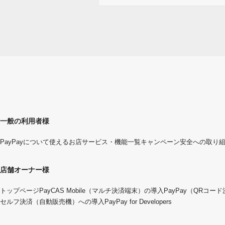
一般の利用者様
PayPayについて
使えるお店
サービス・機能一覧
キャンペーン
安全への取り
店舗オーナー様
トップページ
PayCAS Mobile（マルチ決済端末）の導入
PayPay（QRコー
セルフ決済（自動販売機）への導入
PayPay for Developers