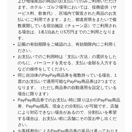
よび地場産品の商品のお支払いでのみご利用いただけ
ます。ホテル・ゴルフ場等においては、役務提供（サ
ービス料、飲食代）、区域内で製造された商品のお支
払いにご利用できます。また、都道府県をまたいで複
数展開している宿泊施設（チェーン店）でご利用され
る場合は、1名1泊あたり5万円までのご利用となりま
す。
記載の有効期限をご確認の上、有効期限内にご利用く
ださい。
お支払いでのご利用時は「支払い方法」の選択をした
のちに、バーコードを見せる、支払い金額を入力する
などの操作をしてください。
同じ自治体のPayPay商品券を複数持っている場合、1
度のお支払いで適用可能なPayPay商品券は2つまでと
なります。（ただし商品券の自動適用を設定している
場合に限ります）
PayPay商品券でのお支払い時に限りほかのPayPay商品
券、PayPay残高、現金との分割払いが可能です。店舗
により対応できない場合があるので、分割払いを希望
する場合は、お支払い前に店舗にその旨お申し出くだ
さい。
お客様都合によるPayPay商品券の返品は承っておりま