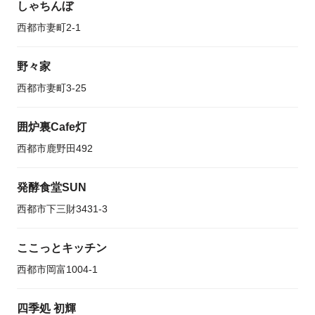
しゃちんぼ
西都市妻町2-1
野々家
西都市妻町3-25
囲炉裏Cafe灯
西都市鹿野田492
発酵食堂SUN
西都市下三財3431-3
ここっとキッチン
西都市岡富1004-1
四季処 初輝