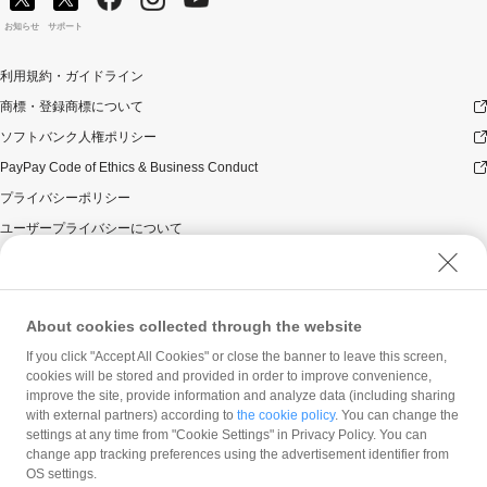
お知らせ
サポート
利用規約・ガイドライン
商標・登録商標について
ソフトバンク人権ポリシー
PayPay Code of Ethics & Business Conduct
プライバシーポリシー
ユーザープライバシーについて
ユーザーセキュリティについて
ウェブサイト利用規約
反社会的勢力に対する方針
About cookies collected through the website
勧誘方針
If you click "Accept All Cookies" or close the banner to leave this screen,
cookies will be stored and provided in order to improve convenience,
マネロン等基本方針
improve the site, provide information and analyze data (including sharing
カスタマーハラスメントに関する当社の考え方
with external partners) according to
the cookie policy
. You can change the
settings at any time from "Cookie Settings" in Privacy Policy. You can
change app tracking preferences using the advertisement identifier from
OS settings.