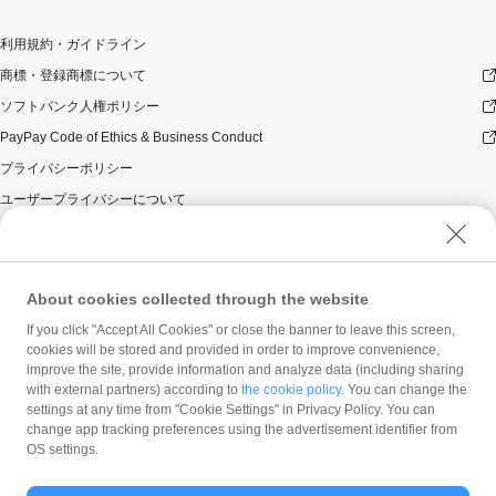
利用規約・ガイドライン
商標・登録商標について
ソフトバンク人権ポリシー
PayPay Code of Ethics & Business Conduct
プライバシーポリシー
ユーザープライバシーについて
ユーザーセキュリティについて
ウェブサイト利用規約
反社会的勢力に対する方針
About cookies collected through the website
勧誘方針
If you click "Accept All Cookies" or close the banner to leave this screen,
cookies will be stored and provided in order to improve convenience,
マネロン等基本方針
improve the site, provide information and analyze data (including sharing
カスタマーハラスメントに関する当社の考え方
with external partners) according to
the cookie policy
. You can change the
settings at any time from "Cookie Settings" in Privacy Policy. You can
change app tracking preferences using the advertisement identifier from
OS settings.