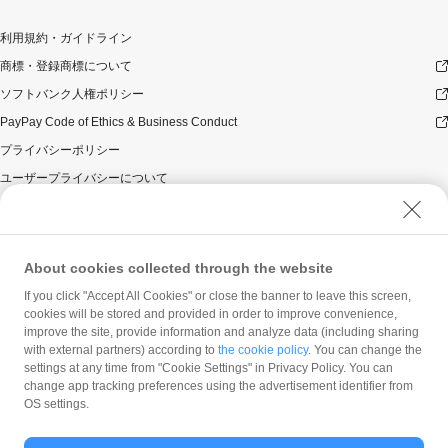
利用規約・ガイドライン
商標・登録商標について
ソフトバンク人権ポリシー
PayPay Code of Ethics & Business Conduct
プライバシーポリシー
ユーザープライバシーについて
ユーザーセキュリティについて
ウェブサイト利用規約
反社会的勢力に対する方針
About cookies collected through the website
勧誘方針
If you click "Accept All Cookies" or close the banner to leave this screen,
cookies will be stored and provided in order to improve convenience,
マネロン等基本方針
improve the site, provide information and analyze data (including sharing
カスタマーハラスメントに関する当社の考え方
with external partners) according to
the cookie policy
. You can change the
settings at any time from "Cookie Settings" in Privacy Policy. You can
change app tracking preferences using the advertisement identifier from
OS settings.