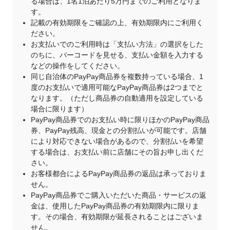
る場合は、1名1泊あたり5万円までのご利用となりま
す。
記載の有効期限をご確認の上、有効期限内にご利用く
ださい。
お支払いでのご利用時は「支払い方法」の選択をした
のちに、バーコードを見せる、支払い金額を入力する
などの操作をしてください。
同じ自治体のPayPay商品券を複数持っている場合、1
度のお支払いで適用可能なPayPay商品券は2つまでと
なります。（ただし商品券の自動適用を設定している
場合に限ります）
PayPay商品券でのお支払い時に限りほかのPayPay商品
券、PayPay残高、現金との分割払いが可能です。店舗
により対応できない場合があるので、分割払いを希望
する場合は、お支払い前に店舗にその旨お申し出くだ
さい。
お客様都合によるPayPay商品券の返品は承っておりま
せん。
PayPay商品券でご購入いただいた商品・サービスの返
金は、使用したPayPay商品券の有効期限内に限りま
す。その場合、有効期限が延長されることはございま
せん。