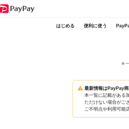
PayPayのサービス・機能一覧
長崎県長与町加盟店一覧
はじめる
便利に使う
Pay
※ 
最新情報はPayPa
本一覧に記載がある加
ただけない場合がご
ご不明点や利用可能