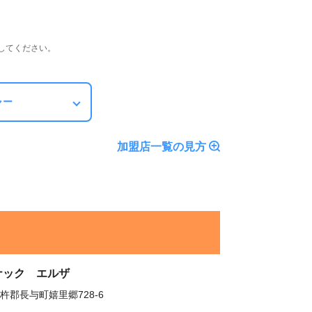
してください。
ャー
加盟店一覧の見方
ナック エルザ
杵郡長与町嬉里郷728-6