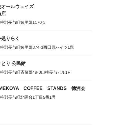
也オールウェイズ
与店
杵郡長与町嬉里郷1170-3
い処りらく
杵郡長与町嬉里郷374-3西田原ハイツ1階
きとり 公民館
杵郡長与町斉藤郷49-3山根長与ビル1F
MEKOYA COFFEE STANDS 徳洲会
杵郡長与町北陽台1丁目5番1号