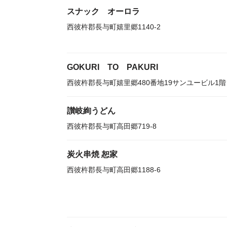
スナック オーロラ
西彼杵郡長与町嬉里郷1140-2
GOKURI TO PAKURI
西彼杵郡長与町嬉里郷480番地19サンユービル1階
讃岐絢うどん
西彼杵郡長与町高田郷719-8
炭火串焼 恕家
西彼杵郡長与町高田郷1188-6