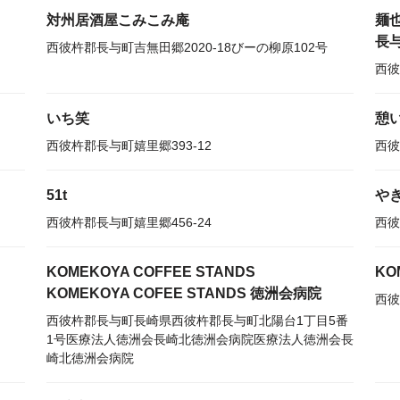
対州居酒屋こみこみ庵
麺
長
西彼杵郡長与町吉無田郷2020-18びーの柳原102号
西彼
いち笑
憩
西彼杵郡長与町嬉里郷393-12
西彼
51t
や
西彼杵郡長与町嬉里郷456-24
西彼
KOMEKOYA COFFEE STANDS
KO
KOMEKOYA COFEE STANDS 徳洲会病院
西彼
西彼杵郡長与町長崎県西彼杵郡長与町北陽台1丁目5番
1号医療法人徳洲会長崎北徳洲会病院医療法人徳洲会長
崎北徳洲会病院