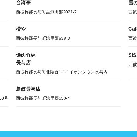
台湾亭
雪
西彼杵郡長与町吉無田郷2021-7
西彼
橙や
Caf
西彼杵郡長与町嬉里郷538-3
西彼
焼肉竹林
SI
長与店
西彼
西彼杵郡長与町北陽台1-1-1イオンタウン長与内
鳥政長与店
03号
西彼杵郡長与町嬉里郷538-4