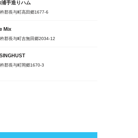
の浦手造りハム
杵郡長与町高田郷1677-6
e Mix
杵郡長与町吉無田郷2034-12
SSINGHUST
杵郡長与町岡郷1670-3