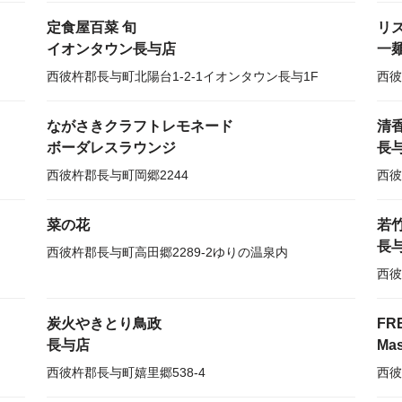
定食屋百菜 旬
リ
イオンタウン長与店
一
西彼杵郡長与町北陽台1-2-1イオンタウン長与1F
西彼
ながさきクラフトレモネード
清
ボーダレスラウンジ
長
西彼杵郡長与町岡郷2244
西彼
菜の花
若
長
西彼杵郡長与町高田郷2289-2ゆりの温泉内
西彼
炭火やきとり鳥政
FR
長与店
Mas
西彼杵郡長与町嬉里郷538-4
西彼