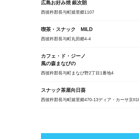
広島お好み焼 銀次朗
西彼杵郡長与町嬉里郷1107
喫茶・スナック MILD
西彼杵郡長与町丸田郷4-4
カフェ・ド・ジーノ
風の森まなびの
西彼杵郡長与町まなび野2丁目1番地4
スナック茶屋向日葵
西彼杵郡長与町嬉里郷470-13ディア・カーサ京II1