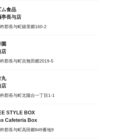
ズム食品
麺亭長与店
杵郡長与町嬉里郷160-2
香園
与店
杵郡長与町吉無田郷2019-5
竹丸
与店
杵郡長与町北陽台一丁目1-1
EE STYLE BOX
s Cafeteria Box
杵郡長与町高田郷849番地9