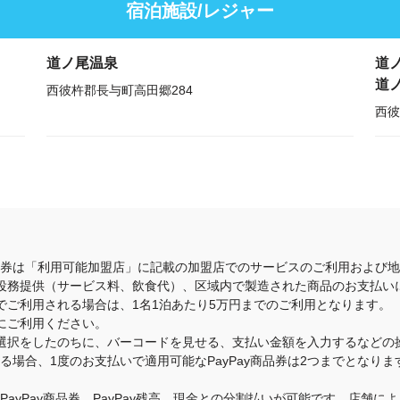
宿泊施設/レジャー
道ノ尾温泉
道
道
西彼杵郡長与町高田郷284
西彼
商品券は「利用可能加盟店」に記載の加盟店でのサービスのご利用および
役務提供（サービス料、飲食代）、区域内で製造された商品のお支払い
でご利用される場合は、1名1泊あたり5万円までのご利用となります。
にご利用ください。
選択をしたのちに、バーコードを見せる、支払い金額を入力するなどの
いる場合、1度のお支払いで適用可能なPayPay商品券は2つまでとな
のPayPay商品券、PayPay残高、現金との分割払いが可能です。店