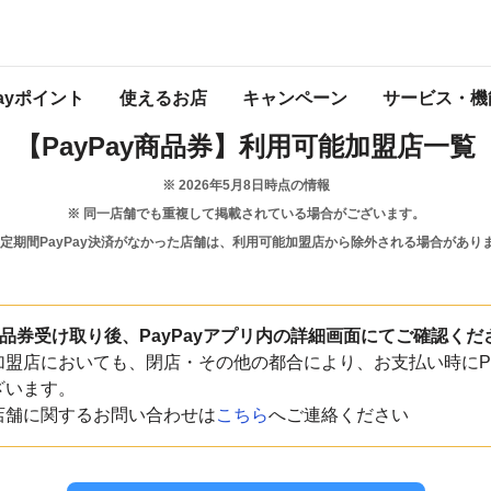
長崎県
長与町
Payポイント
使えるお店
キャンペーン
サービス・機
【PayPay商品券】
利用可能加盟店一覧
※
2026年5月8日
時点の情報
※ 同一店舗でも重複して掲載されている場合がございます。
一定期間PayPay決済がなかった店舗は、利用可能加盟店から除外される場合があり
y商品券受け取り後、PayPayアプリ内の詳細画面にてご確認くだ
盟店においても、閉店・その他の都合により、お支払い時にPa
ざいます。
店舗に関するお問い合わせは
こちら
へご連絡ください