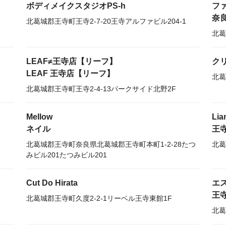
ボディメイクスタジオPS-h
フ
奈
北葛城郡王寺町王寺2-7-20王寺アルファビル204-1
北葛
LEAF≠王寺店【リーフ】
ク
LEAF 王寺店【リーフ】
北葛
北葛城郡王寺町王寺2-4-13パークサイド北野2F
Mellow
Lia
ネイル
王
北葛城郡王寺町奈良県北葛城郡王寺町本町1-2-28たつ
北葛
みビル201たつみビル201
Cut Do Hirata
エス
王
北葛城郡王寺町久度2-2-1リーベル王寺東館1F
北葛