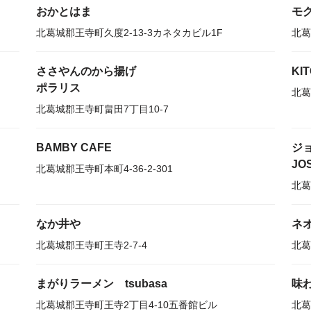
おかとはま
モ
北葛城郡王寺町久度2-13-3カネタカビル1F
北葛
ささやんのから揚げ
KI
ポラリス
北葛
北葛城郡王寺町畠田7丁目10-7
BAMBY CAFE
ジ
JOS
北葛城郡王寺町本町4-36-2-301
北葛
なか井や
ネオ
北葛城郡王寺町王寺2-7-4
北葛
まがりラーメン tsubasa
味
北葛城郡王寺町王寺2丁目4-10五番館ビル
北葛