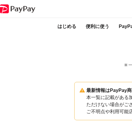
PayPayのサービス・機能一覧
奈良県王寺町加盟店一覧
はじめる
便利に使う
Pay
※ 
最新情報はPayPa
本一覧に記載がある加
ただけない場合がご
ご不明点や利用可能