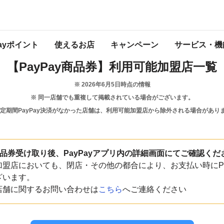
奈良県
王寺町
Payポイント
使えるお店
キャンペーン
サービス・機
【PayPay商品券】
利用可能加盟店一覧
※
2026年6月5日
時点の情報
※ 同一店舗でも重複して掲載されている場合がございます。
一定期間PayPay決済がなかった店舗は、利用可能加盟店から除外される場合があり
y商品券受け取り後、PayPayアプリ内の詳細画面にてご確認くだ
盟店においても、閉店・その他の都合により、お支払い時にPa
ざいます。
店舗に関するお問い合わせは
こちら
へご連絡ください