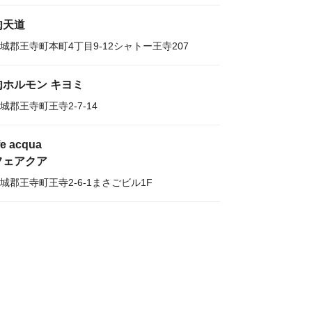
肉天道
城郡王寺町本町4丁目9‐12シャトー王寺207
肉ホルモン キヨミ
城郡王寺町王寺2-7-14
fe acqua
フェアクア
城郡王寺町王寺2-6-1まさごビル1F