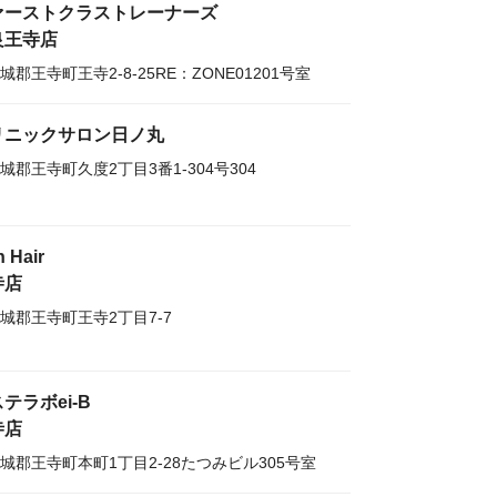
ァーストクラストレーナーズ
良王寺店
城郡王寺町王寺2-8-25RE：ZONE01201号室
リニックサロン日ノ丸
城郡王寺町久度2丁目3番1-304号304
n Hair
寺店
城郡王寺町王寺2丁目7-7
テラボei-B
寺店
城郡王寺町本町1丁目2-28たつみビル305号室