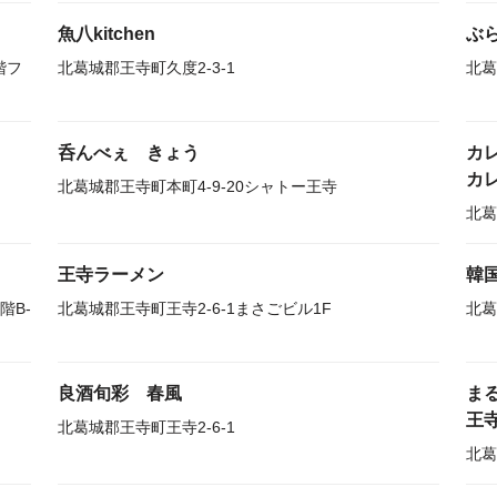
魚八kitchen
ぶ
階フ
北葛城郡王寺町久度2-3-1
北葛
呑んべぇ きょう
カ
カ
北葛城郡王寺町本町4-9-20シャトー王寺
北葛
王寺ラーメン
韓
階B-
北葛城郡王寺町王寺2-6-1まさごビル1F
北葛
良酒旬彩 春風
ま
王
北葛城郡王寺町王寺2-6-1
北葛