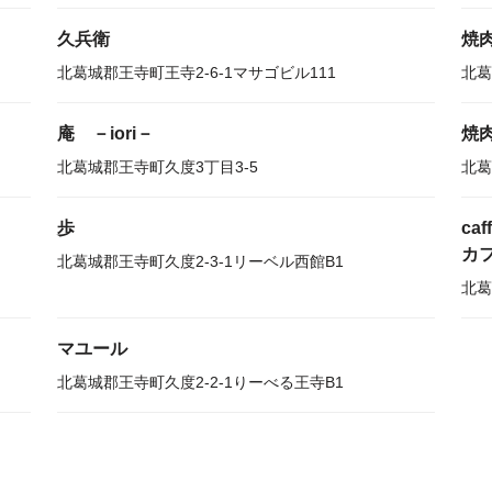
久兵衛
焼
北葛城郡王寺町王寺2-6-1マサゴビル111
北葛
庵 －iori－
焼
北葛城郡王寺町久度3丁目3-5
北葛
歩
caf
カ
北葛城郡王寺町久度2-3-1リーベル西館B1
北葛
マユール
北葛城郡王寺町久度2-2-1りーべる王寺B1