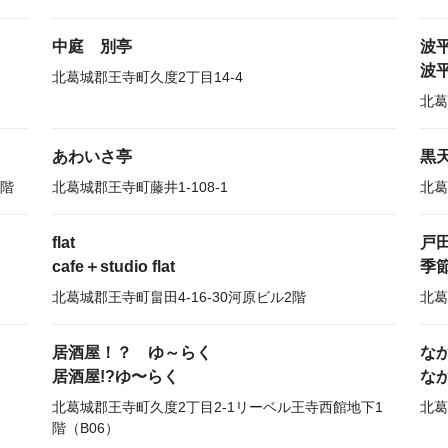
中庭 別亭
波平
波
北葛城郡王寺町久度2丁目14-4
北葛
あわいさ亭
黒天
1階
北葛城郡王寺町藤井1-108-1
北葛
flat
戸
cafe＋studio flat
季
北葛城郡王寺町畠田4-16-30河原ビル2階
北葛
居酒屋！？ ゆ～らく
な
居酒屋!?ゆ〜らく
な
北葛城郡王寺町久度2丁目2-1リーベル王寺西館地下1
北葛
階（B06）