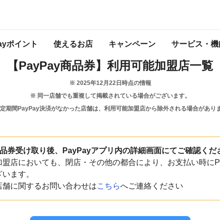
奈良県
天川村
Payポイント
使えるお店
キャンペーン
サービス・機
【PayPay商品券】
利用可能加盟店一覧
※
2025年12月22日
時点の情報
※ 同一店舗でも重複して掲載されている場合がございます。
一定期間PayPay決済がなかった店舗は、利用可能加盟店から除外される場合があり
y商品券受け取り後、PayPayアプリ内の詳細画面にてご確認くだ
盟店においても、閉店・その他の都合により、お支払い時にPa
ざいます。
店舗に関するお問い合わせは
こちら
へご連絡ください