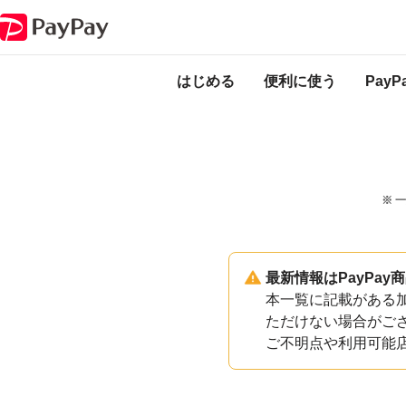
PayPayのサービス・機能一覧
奈良県天川村加盟店一覧
はじめる
便利に使う
Pay
※ 
最新情報はPayPa
本一覧に記載がある加
ただけない場合がご
ご不明点や利用可能