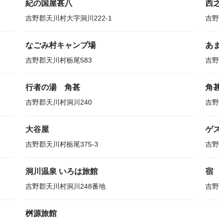
紀の国屋甚八
西
吉野郡天川村大字洞川222-1
吉野
なごみ村キャンプ場
あ
吉野郡天川村栃尾583
吉野
行者の湯 角甚
角
吉野郡天川村洞川240
吉野
大谷屋
ゲス
吉野郡天川村栃尾375-3
吉野
洞川温泉 いろは旅館
宿
吉野郡天川村洞川248番地
吉野
桝源旅館