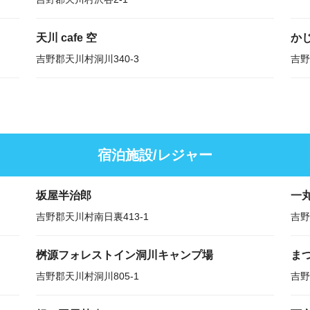
天川 cafe 空
か
吉野郡天川村洞川340-3
吉野
宿泊施設/レジャー
坂屋半治郎
一
吉野郡天川村南日裏413-1
吉野
桝源フォレストイン洞川キャンプ場
ま
吉野郡天川村洞川805-1
吉野