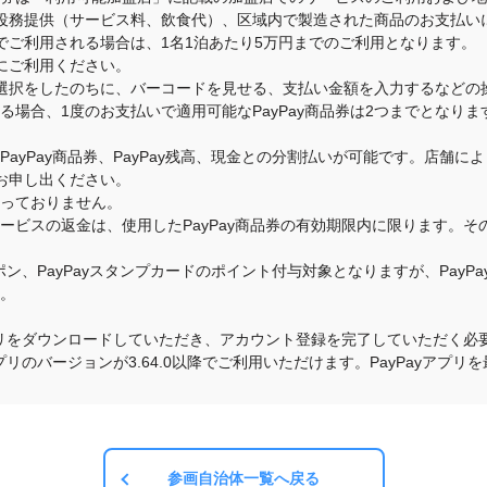
役務提供（サービス料、飲食代）、区域内で製造された商品のお支払い
でご利用される場合は、1名1泊あたり5万円までのご利用となります。
にご利用ください。
選択をしたのちに、バーコードを見せる、支払い金額を入力するなどの
いる場合、1度のお支払いで適用可能なPayPay商品券は2つまでとな
のPayPay商品券、PayPay残高、現金との分割払いが可能です。店
お申し出ください。
承っておりません。
・サービスの返金は、使用したPayPay商品券の有効期限内に限ります。
クーポン、PayPayスタンプカードのポイント付与対象となりますが、Pay
す。
yアプリをダウンロードしていただき、アカウント登録を完了していただく必要
yアプリのバージョンが3.64.0以降でご利用いただけます。PayPayア
参画自治体一覧へ戻る