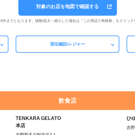
対象のお店を地図で確認する
は40件までとなります。移動/拡大・縮小した場合は「この周辺で再検索」をクリック
宿泊施設/レジャー
飲食店
TENKARA GELATO
ひ
本店
吉野
吉野郡天川村沢谷2-1