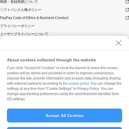
商標・登録商標について
ソフトバンク人権ポリシー
PayPay Code of Ethics & Business Conduct
プライバシーポリシー
ユーザープライバシーについて
ユーザーセキュリティについて
ウェブサイト利用規約
反社会的勢力に対する方針
About cookies collected through the website
勧誘方針
If you click "Accept All Cookies" or close the banner to leave this screen,
cookies will be stored and provided in order to improve convenience,
マネロン等基本方針
improve the site, provide information and analyze data (including sharing
カスタマーハラスメントに関する当社の考え方
with external partners) according to
the cookie policy
. You can change the
settings at any time from "Cookie Settings" in Privacy Policy. You can
change app tracking preferences using the advertisement identifier from
OS settings.
Accept All Cookies
© PayPay Corporation