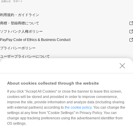
お知らせ
サポート
利用規約・ガイドライン
商標・登録商標について
ソフトバンク人権ポリシー
PayPay Code of Ethics & Business Conduct
プライバシーポリシー
ユーザープライバシーについて
ユーザーセキュリティについて
ウェブサイト利用規約
反社会的勢力に対する方針
About cookies collected through the website
勧誘方針
If you click "Accept All Cookies" or close the banner to leave this screen,
cookies will be stored and provided in order to improve convenience,
マネロン等基本方針
improve the site, provide information and analyze data (including sharing
カスタマーハラスメントに関する当社の考え方
with external partners) according to
the cookie policy
. You can change the
settings at any time from "Cookie Settings" in Privacy Policy. You can
change app tracking preferences using the advertisement identifier from
OS settings.