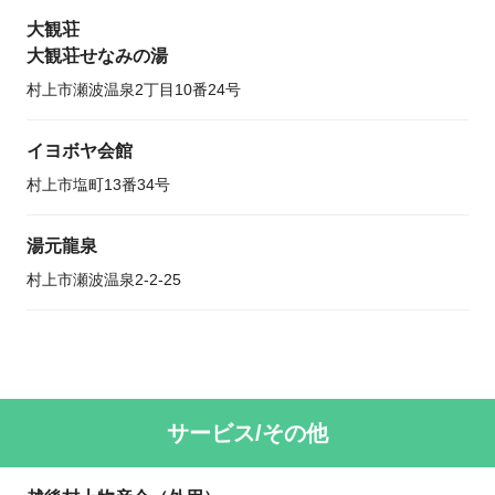
大観荘
大観荘せなみの湯
村上市瀬波温泉2丁目10番24号
イヨボヤ会館
村上市塩町13番34号
湯元龍泉
村上市瀬波温泉2-2-25
サービス/その他