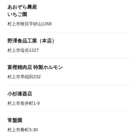
あおぞら農産
いちご園
村上市牧目字砂山1358
野澤食品工業（本店）
村上市塩谷1227
富樫精肉店 特製ホルモン
村上市早稲田232
小杉漆器店
村上市長井町1-9
常盤園
村上市肴町3-30