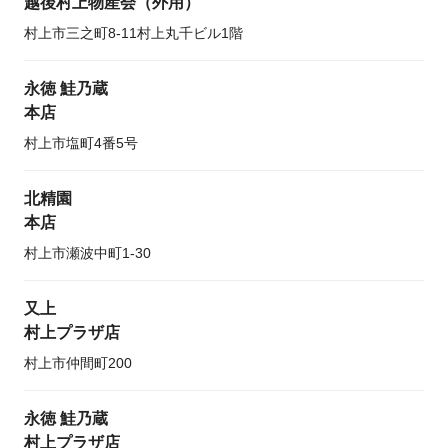
越後村上物産会（外用）
村上市三之町8-11村上丸千ビル1階
永徳 鮭乃蔵
本店
村上市塩町4番5号
北精園
本店
村上市瀬波中町1-30
又上
村上プラザ店
村上市仲間町200
永徳 鮭乃蔵
村上プラザ店