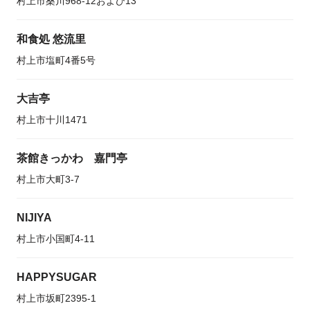
村上市桑川968-12および13
和食処 悠流里
村上市塩町4番5号
大吉亭
村上市十川1471
茶館きっかわ 嘉門亭
村上市大町3-7
NIJIYA
村上市小国町4-11
HAPPYSUGAR
村上市坂町2395-1