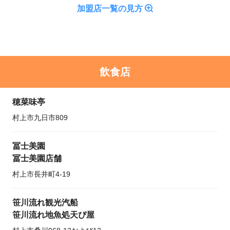
加盟店一覧の見方
飲食店
穂菜味亭
村上市九日市809
冨士美園
冨士美園店舗
村上市長井町4-19
笹川流れ観光汽船
笹川流れ地魚処天ぴ屋