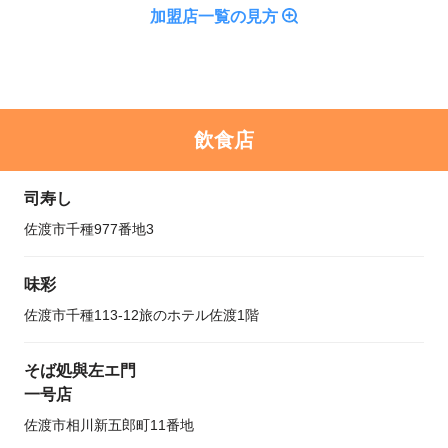
加盟店一覧の見方
飲食店
司寿し
佐渡市千種977番地3
味彩
佐渡市千種113-12旅のホテル佐渡1階
そば処與左エ門
一号店
佐渡市相川新五郎町11番地