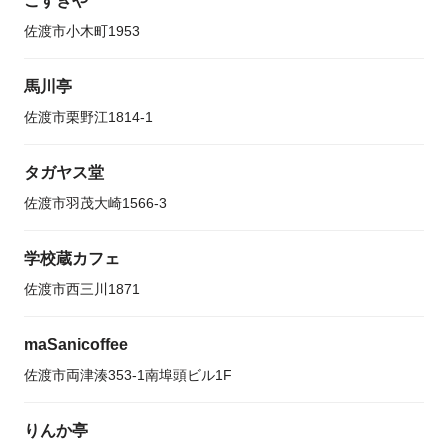
こすぎや
佐渡市小木町1953
馬川亭
佐渡市栗野江1814-1
タガヤス堂
佐渡市羽茂大崎1566-3
学校蔵カフェ
佐渡市西三川1871
maSanicoffee
佐渡市両津湊353-1南埠頭ビル1F
りんか亭