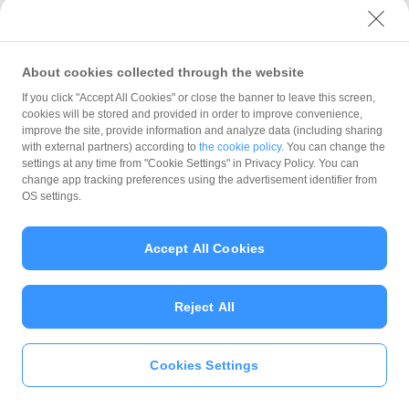
おトクな・便利な使い方
PayPayクーポン
About cookies collected through the website
If you click "Accept All Cookies" or close the banner to leave this screen,
PayPayスタンプカード
cookies will be stored and provided in order to improve convenience,
improve the site, provide information and analyze data (including sharing
with external partners) according to
the cookie policy
. You can change the
PayPay商品券
settings at any time from "Cookie Settings" in Privacy Policy. You can
change app tracking preferences using the advertisement identifier from
OS settings.
PayPayギフト
Accept All Cookies
外部サービス連携
Reject All
Cookies Settings
いますぐ
PayPayアプリ
をダウンロ
一般の利用者様
ード
＞＞
店舗オーナー様