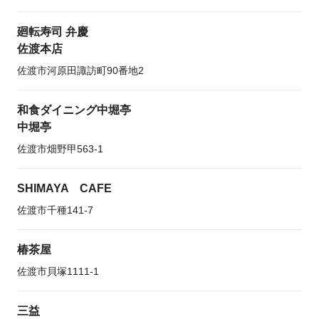
廻転寿司 弁慶
佐渡本店
佐渡市河原田諏訪町90番地2
和食ダイニング中堀亭
中堀亭
佐渡市畑野甲563-1
SHIMAYA CAFE
佐渡市千種141-7
椿茶屋
佐渡市貝塚1111-1
三益