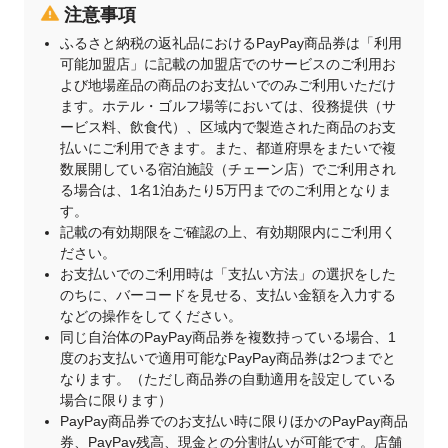
注意事項
ふるさと納税の返礼品におけるPayPay商品券は「利用
可能加盟店」に記載の加盟店でのサービスのご利用お
よび地場産品の商品のお支払いでのみご利用いただけ
ます。ホテル・ゴルフ場等においては、役務提供（サ
ービス料、飲食代）、区域内で製造された商品のお支
払いにご利用できます。また、都道府県をまたいで複
数展開している宿泊施設（チェーン店）でご利用され
る場合は、1名1泊あたり5万円までのご利用となりま
す。
記載の有効期限をご確認の上、有効期限内にご利用く
ださい。
お支払いでのご利用時は「支払い方法」の選択をした
のちに、バーコードを見せる、支払い金額を入力する
などの操作をしてください。
同じ自治体のPayPay商品券を複数持っている場合、1
度のお支払いで適用可能なPayPay商品券は2つまでと
なります。（ただし商品券の自動適用を設定している
場合に限ります）
PayPay商品券でのお支払い時に限りほかのPayPay商品
券、PayPay残高、現金との分割払いが可能です。店舗