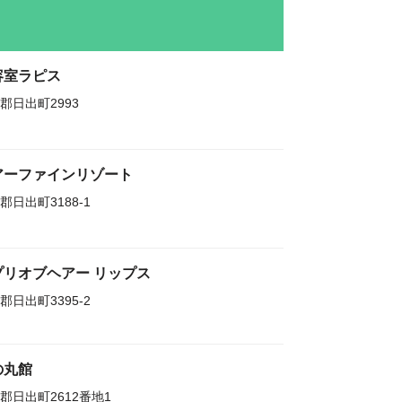
容室ラピス
郡日出町2993
アーファインリゾート
郡日出町3188-1
プリオブヘアー リップス
郡日出町3395-2
の丸館
郡日出町2612番地1