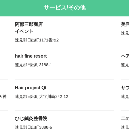
サービス/その他
阿部三郎商店
美
イベント
速見
速見郡日出町1171番地2
hair fine resort
ヘ
速見郡日出町3188-1
速見
Hair project Qt
サ
天神
速見郡日出町大字川崎342-12
速見
ひじ鍼灸整骨院
二
速見郡日出町3888-5
速見