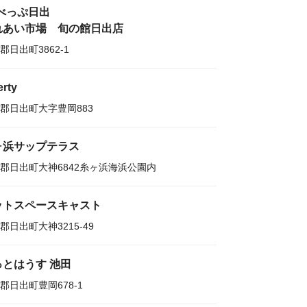
Aべっぷ日出
れあい市場 旬の館日出店
郡日出町3862-1
erty
郡日出町大字豊岡883
ヶ浜サップテラス
郡日出町大神6842糸ヶ浜海浜公園内
ットスペースキャスト
郡日出町大神3215-49
っとはうす 池田
郡日出町豊岡678-1