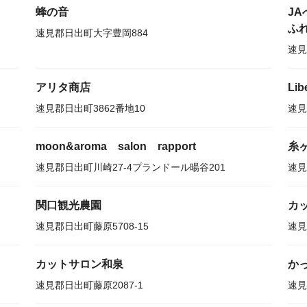
蜂の音
J
ふ
速見郡日出町大字豊岡884
速見
アリタ商店
Lib
速見郡日出町3862番地10
速見
moon&aroma salon rapport
糸
速見郡日出町川崎27-4プランドール暘谷201
速見
関口観光農園
カ
速見郡日出町藤原5708-15
速見
カットサロン和泉
か
速見郡日出町藤原2087-1
速見