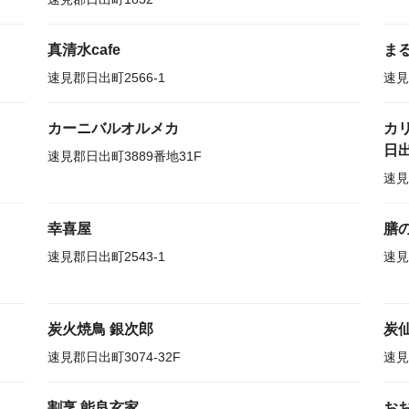
真清水cafe
ま
速見郡日出町2566-1
速見
カーニバルオルメカ
カリ
日
速見郡日出町3889番地31F
速見
幸喜屋
膳
速見郡日出町2543-1
速見
炭火焼鳥 銀次郎
炭
速見郡日出町3074-32F
速見
割烹 能良玄家
お