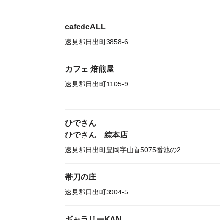
cafedeALL
速見郡日出町3858-6
カフェ 焙煎屋
速見郡日出町1105-9
ひでさん
ひでさん 綜本店
速見郡日出町豊岡字山首5075番池の2
帯刀の庄
速見郡日出町3904-5
ギャラリーKAN