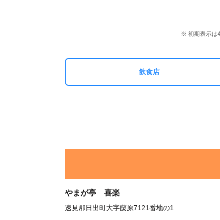
※ 初期表示
飲食店
やまが亭 喜楽
速見郡日出町大字藤原7121番地の1