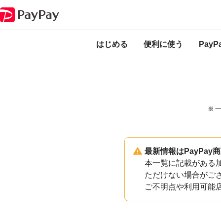
PayPayのサービス・機能一覧
大分県日出町加盟店一覧
はじめる
便利に使う
Pay
※ 
最新情報はPayPa
本一覧に記載がある加
ただけない場合がご
ご不明点や利用可能