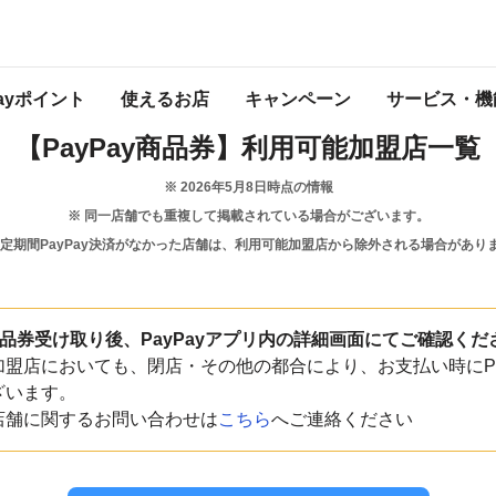
大分県
日出町
Payポイント
使えるお店
キャンペーン
サービス・機
【PayPay商品券】
利用可能加盟店一覧
※
2026年5月8日
時点の情報
※ 同一店舗でも重複して掲載されている場合がございます。
一定期間PayPay決済がなかった店舗は、利用可能加盟店から除外される場合があり
y商品券受け取り後、PayPayアプリ内の詳細画面にてご確認くだ
盟店においても、閉店・その他の都合により、お支払い時にPa
ざいます。
店舗に関するお問い合わせは
こちら
へご連絡ください