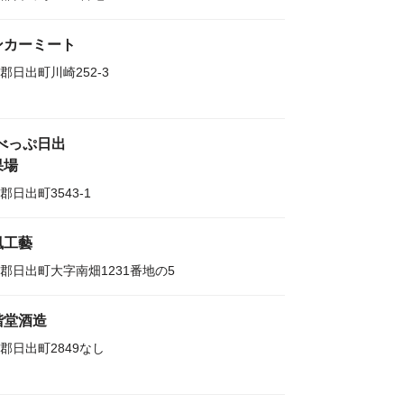
ンカーミート
郡日出町川崎252-3
Aべっぷ日出
果場
郡日出町3543-1
風工藝
郡日出町大字南畑1231番地の5
階堂酒造
郡日出町2849なし