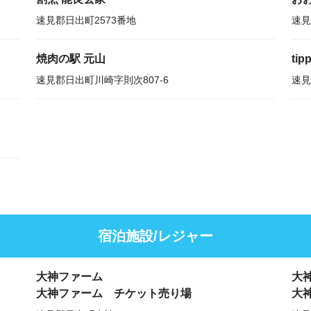
速見郡日出町2573番地
速見
焼肉の駅 元山
tip
速見郡日出町川崎字則次807-6
速見
宿泊施設/レジャー
大神ファーム
大
大神ファーム チケット売り場
大