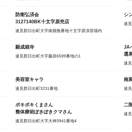
防衛弘済会
シ
3127140BK十文字原売店
速見
速見郡日出町大字南畑無番地十文字原演習場内
願成就寺
J
選
速見郡日出町大字藤原6599番地の1
速見
美容室キャラ
南
速見郡日出町3231番地
速見
ポキポキくまさん
二
整体療術ぽきぽきクマさん
速見
速見郡日出町大字大神3941番地4