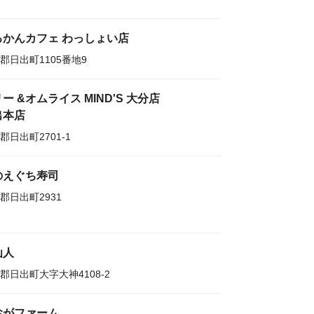
るかんカフェ わっしょい店
郡日出町1105番地9
ー &オムライス MIND'S 大分店
出本店
郡日出町2701-1
のえぐち寿司
郡日出町2931
仙人
郡日出町大字大神4108-2
おがファーム