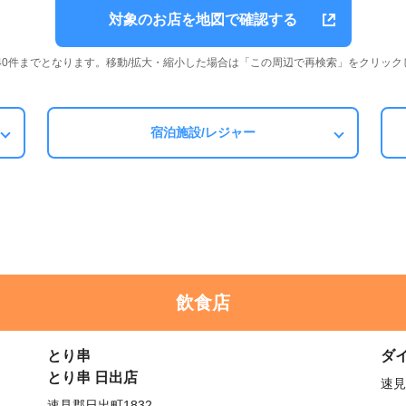
対象のお店を地図で確認する
は40件までとなります。移動/拡大・縮小した場合は「この周辺で再検索」をクリック
宿泊施設/レジャー
飲食店
とり串
ダ
とり串 日出店
速見
速見郡日出町1832