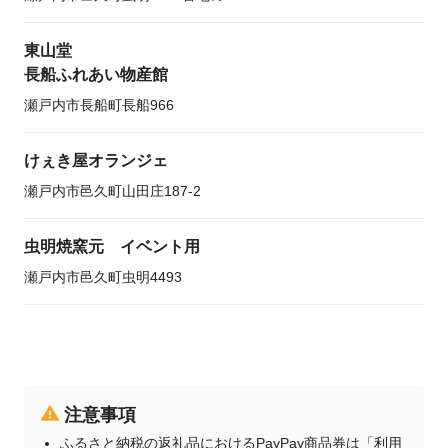
東山堂
長船ふれあい物産館
瀬戸内市長船町長船966
けぇき屋オランジェ
瀬戸内市邑久町山田庄187-2
虫明焼窯元 イベント用
瀬戸内市邑久町虫明4493
注意事項
ふるさと納税の返礼品におけるPayPay商品券は「利用