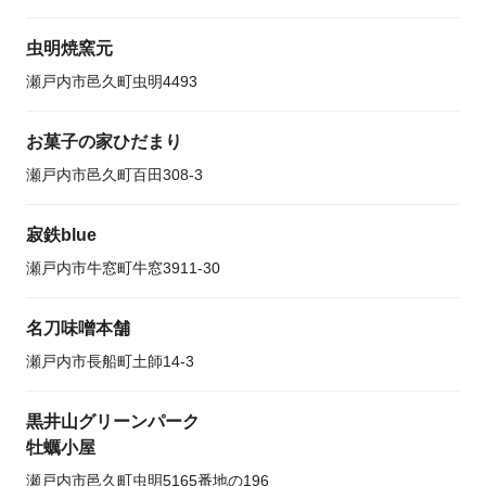
虫明焼窯元
瀬戸内市邑久町虫明4493
お菓子の家ひだまり
瀬戸内市邑久町百田308-3
寂鉄blue
瀬戸内市牛窓町牛窓3911-30
名刀味噌本舗
瀬戸内市長船町土師14-3
黒井山グリーンパーク
牡蠣小屋
瀬戸内市邑久町虫明5165番地の196