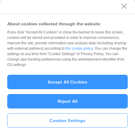
券、PayPay残高、現金との分割払いが可能です。店舗
により対応できない場合があるので、分割払いを希望
する場合は、お支払い前に店舗にその旨お申し出くだ
さい。
About cookies collected through the website
お客様都合によるPayPay商品券の返品は承っておりま
せん。
If you click "Accept All Cookies" or close the banner to leave this screen,
cookies will be stored and provided in order to improve convenience,
PayPay商品券でご購入いただいた商品・サービスの返
improve the site, provide information and analyze data (including sharing
金は、使用したPayPay商品券の有効期限内に限りま
with external partners) according to
the cookie policy
. You can change the
す。その場合、有効期限が延長されることはございま
settings at any time from "Cookie Settings" in Privacy Policy. You can
せん。
change app tracking preferences using the advertisement identifier from
PayPay商品券でのお支払いはPayPayクーポン、
OS settings.
PayPayスタンプカードのポイント付与対象となります
が、PayPayステップ、地方自治体キャンペーン、超
Accept All Cookies
PayPay祭のポイント付与対象外となります。
PayPay商品券の譲渡・出金はできません。
PayPay商品券を受け取るにはPayPayアプリをダウンロ
ードしていただき、アカウント登録を完了していただ
Reject All
く必要がございます。 （PayPayアプリをすでにお持ち
の場合、PayPay商品券は、PayPayアプリのバージョン
が3.64.0以降でご利用いただけます。PayPayアプリを
Cookies Settings
いますぐ
PayPayアプリ
をダウンロ
最新にアップデートしてご利用ください）
ード
＞＞