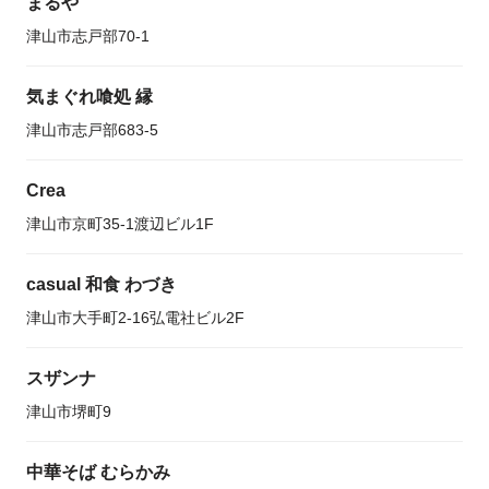
まるや
津山市志戸部70-1
気まぐれ喰処 縁
津山市志戸部683-5
Crea
津山市京町35-1渡辺ビル1F
casual 和食 わづき
津山市大手町2-16弘電社ビル2F
スザンナ
津山市堺町9
中華そば むらかみ