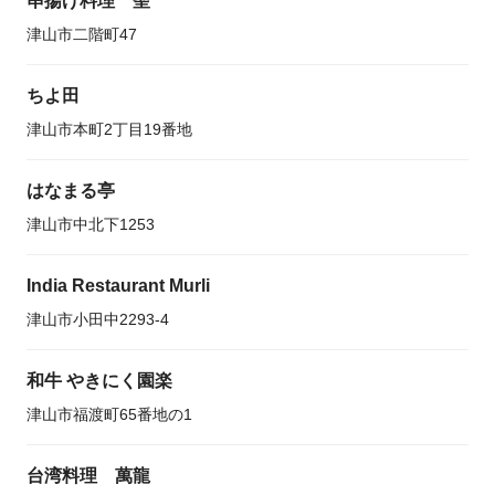
串揚げ料理 聖
津山市二階町47
ちよ田
津山市本町2丁目19番地
はなまる亭
津山市中北下1253
India Restaurant Murli
津山市小田中2293-4
和牛 やきにく園楽
津山市福渡町65番地の1
台湾料理 萬龍