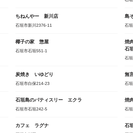
ちねんやー 新川店
島
石垣市新川2376-11
石垣
椰子の家 惣屋
焼
石
石垣市石垣551-1
石垣
炭焼き いゆどり
無
石垣市白保214-23
石垣
石垣島のパティスリー エクラ
焼肉
石垣市石垣242-5
石垣
カフェ ラグナ
石