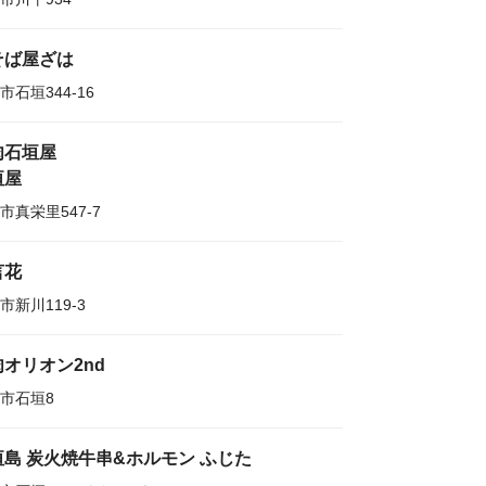
そば屋ざは
市石垣344-16
肉石垣屋
垣屋
市真栄里547-7
言花
市新川119-3
オリオン2nd
市石垣8
垣島 炭火焼牛串&ホルモン ふじた