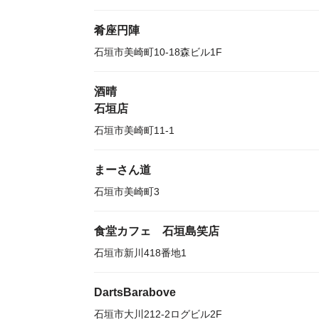
肴座円陣
石垣市美崎町10-18森ビル1F
酒晴
石垣店
石垣市美崎町11-1
まーさん道
石垣市美崎町3
食堂カフェ 石垣島笑店
石垣市新川418番地1
DartsBarabove
石垣市大川212-2ログビル2F