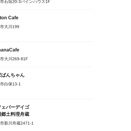
市石垣20-3パインハウス1F
ton Cafe
市大川199
nanaCafe
市大川269-81F
家ばんちゃん
市白保13-1
フェバーデイゴ
縄郷土料理舟蔵
市新川舟蔵2471-1