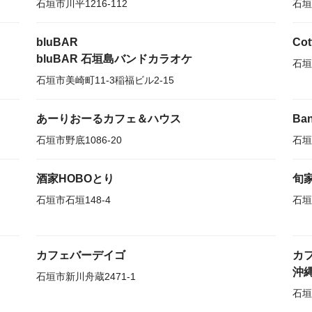
石垣市川平1216-112
石垣
bluBAR
Cot
bluBAR 石垣島バンドカラオケ
石垣
石垣市美崎町11-3稲福ビル2-15
あーりおーるカフェ＆ハウス
Ba
石垣市野底1086-20
石垣
酒家HOBOとり
旬
石垣市石垣148-4
石垣
カフェバーデイゴ
カ
沖
石垣市新川舟蔵2471-1
石垣