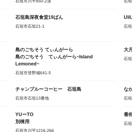
石垣市川平850-2濵
石垣
石垣島深夜食堂19ばん
Uli
石垣市石垣21-1
石垣
島のごちそう てぃんがーら
大
島のごちそう てぃんがーら~Island
石垣
Lemoned~
石垣市登野城641-5
チャンプルーコーヒー 石垣島
な
石垣市石垣13番地
石垣
YUーTO
番
別棟用
石垣
石垣市川平1216-266