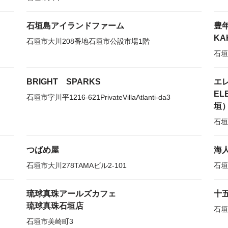
石垣島アイランドファーム
豊
KA
石垣市大川208番地石垣市公設市場1階
石垣
BRIGHT SPARKS
エ
EL
石垣市字川平1216-621PrivateVillaAtlanti-da3
垣
石垣
つばめ屋
海
石垣市大川278TAMAビル2-101
石垣
琉球真珠アールズカフェ
十
琉球真珠石垣店
石垣
石垣市美崎町3