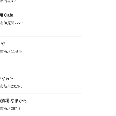
市石垣3-2
Uli Cafe
市伊原間2-511
月や
市石垣11番地
かぐゎ〜
市新川2313-5
街酒場 なまから
市石垣267-3