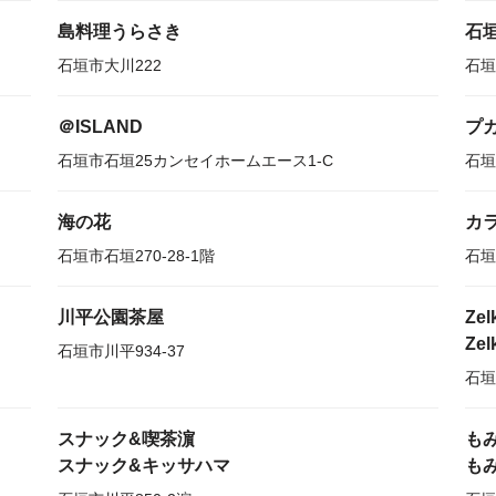
島料理うらさき
石
石垣市大川222
石垣
＠ISLAND
プ
石垣市石垣25カンセイホームエース1-C
石垣
海の花
カ
石垣市石垣270-28-1階
石垣
川平公園茶屋
Zel
Zel
石垣市川平934-37
石垣
スナック&喫茶濵
も
スナック&キッサハマ
も