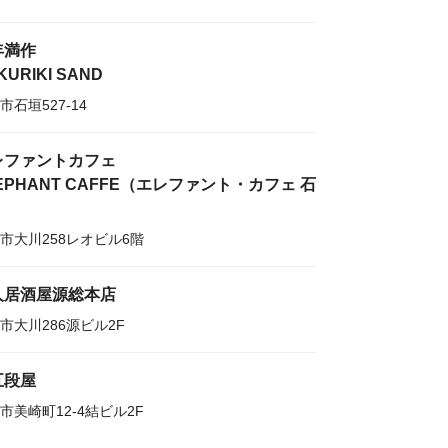
年満作
KURIKI SAND
市石垣527-14
レファントカフェ
EPHANT CAFFE（エレファント・カフェ 石
）
市大川258レオビル6階
人居酒屋源総本店
市大川286源ビル2F
五段屋
市美崎町12-4結ビル2F