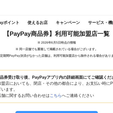
沖縄県
石垣市
Payポイント
使えるお店
キャンペーン
サービス・機
【PayPay商品券】
利用可能加盟店一覧
※
2026年6月5日
時点の情報
※ 同一店舗でも重複して掲載されている場合がございます。
一定期間PayPay決済がなかった店舗は、利用可能加盟店から除外される場合があり
y商品券受け取り後、PayPayアプリ内の詳細画面にてご確認くだ
盟店においても、閉店・その他の都合により、お支払い時にPa
ざいます。
店舗に関するお問い合わせは
こちら
へご連絡ください