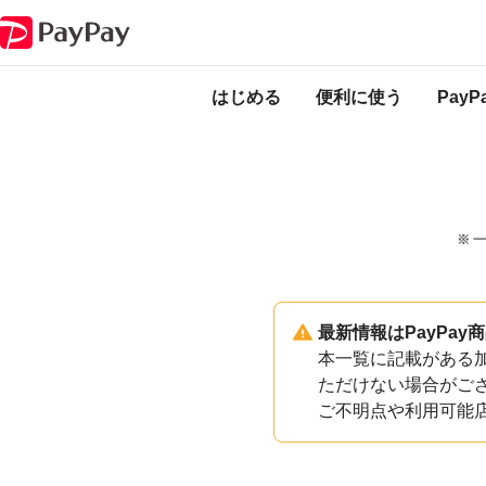
PayPayのサービス・機能一覧
沖縄県石垣市加盟店一覧
はじめる
便利に使う
Pay
※ 
最新情報はPayPa
本一覧に記載がある加
ただけない場合がご
ご不明点や利用可能