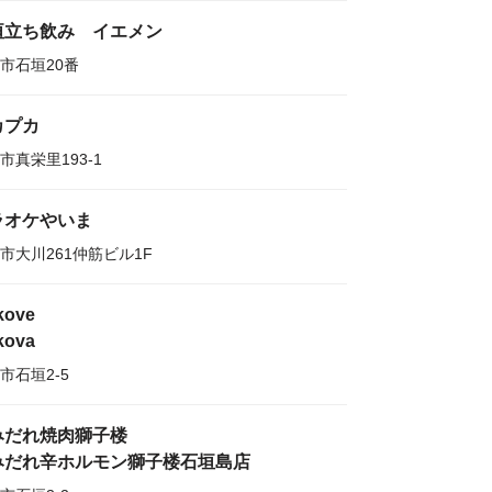
垣立ち飲み イエメン
市石垣20番
カプカ
市真栄里193-1
ラオケやいま
市大川261仲筋ビル1F
kove
kova
市石垣2-5
みだれ焼肉獅子楼
みだれ辛ホルモン獅子楼石垣島店