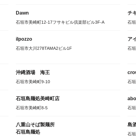
Dawn
チ
石垣市美崎町12-17フサキビル倶楽部ビル3F-A
石垣
ilpozzo
ア
石垣市大川278TAMA2ビル1F
石垣
沖縄酒場 海王
cr
石垣市美崎町9-10
石垣
石垣島麺処美崎町店
ab
石垣市美崎町8-5
石垣
八重山そば製麺所
島酒
石垣島麺処
石垣