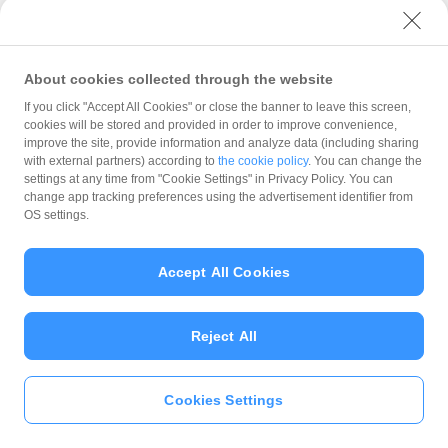
ユーザーセキュリティについて
ウェブサイト利用規約
反社会的勢力に対する方針
About cookies collected through the website
勧誘方針
If you click "Accept All Cookies" or close the banner to leave this screen,
cookies will be stored and provided in order to improve convenience,
マネロン等基本方針
improve the site, provide information and analyze data (including sharing
カスタマーハラスメントに関する当社の考え方
with external partners) according to
the cookie policy
. You can change the
settings at any time from "Cookie Settings" in Privacy Policy. You can
change app tracking preferences using the advertisement identifier from
OS settings.
Accept All Cookies
© PayPay Corporation
Reject All
Cookies Settings
いますぐ
PayPayアプリ
をダウンロ
ード
＞＞