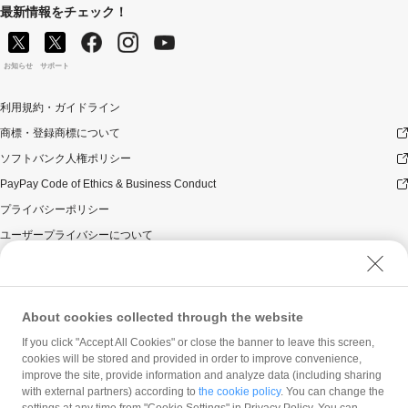
最新情報をチェック！
お知らせ
サポート
利用規約・ガイドライン
商標・登録商標について
ソフトバンク人権ポリシー
PayPay Code of Ethics & Business Conduct
プライバシーポリシー
ユーザープライバシーについて
ユーザーセキュリティについて
ウェブサイト利用規約
反社会的勢力に対する方針
About cookies collected through the website
勧誘方針
If you click "Accept All Cookies" or close the banner to leave this screen,
cookies will be stored and provided in order to improve convenience,
マネロン等基本方針
improve the site, provide information and analyze data (including sharing
カスタマーハラスメントに関する当社の考え方
with external partners) according to
the cookie policy
. You can change the