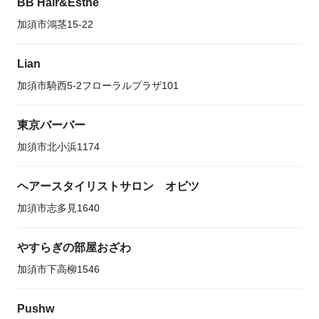
BB Hair&Esthe
加須市鴻茎15-22
Lian
加須市騎西5-2フローラルプラザ101
東京バーバー
加須市北小浜1174
ヘアースタイリストサロン オビツ
加須市志多見1640
やすらぎの部屋おざわ
加須市下高柳1546
Pushw