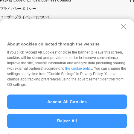
PayPay Code of Ethics & Business Conduct
プライバシーポリシー
ユーザープライバシーについて
ユーザーセキュリティについて
ウェブサイト利用規約
反社会的勢力に対する方針
About cookies collected through the website
勧誘方針
If you click "Accept All Cookies" or close the banner to leave this screen,
cookies will be stored and provided in order to improve convenience,
マネロン等基本方針
improve the site, provide information and analyze data (including sharing
カスタマーハラスメントに関する当社の考え方
with external partners) according to
the cookie policy
. You can change the
settings at any time from "Cookie Settings" in Privacy Policy. You can
change app tracking preferences using the advertisement identifier from
OS settings.
Accept All Cookies
© PayPay Corporation
Reject All