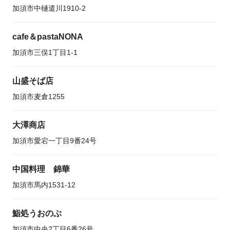
加須市中樋遣川1910-2
cafe＆pastaNONA
加須市三俣1丁目1-1
山盛そば店
加須市麦倉1255
大澤商店
加須市愛宕一丁目9番24号
中国料理 錦華
加須市馬内1531-12
鮨処うおのぶ
加須市中央2丁目6番26号