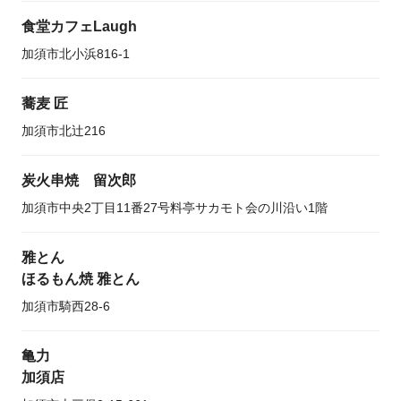
食堂カフェLaugh
加須市北小浜816-1
蕎麦 匠
加須市北辻216
炭火串焼 留次郎
加須市中央2丁目11番27号料亭サカモト会の川沿い1階
雅とん
ほるもん焼 雅とん
加須市騎西28-6
亀力
加須店