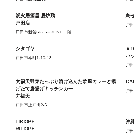
炭火居酒屋 居炉鶏
鳥
戸田店
戸田
戸田市新曽662T-FRONTE1階
シタゴヤ
＃1
ハッ
戸田市本町1-10-13
戸田
梵福天野菜たっぷり溶け込んだ欧風カレーと揚
CAF
げたて唐揚げキッチンカー
戸田
梵福天
戸田市上戸田2-6
LIRIOPE
沖縄
RILIOPE
戸田