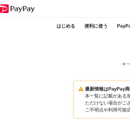
PayPayのサービス・機能一覧
埼玉県戸田市加盟店一覧
はじめる
便利に使う
Pay
※ 
最新情報はPayPa
本一覧に記載がある加
ただけない場合がご
ご不明点や利用可能