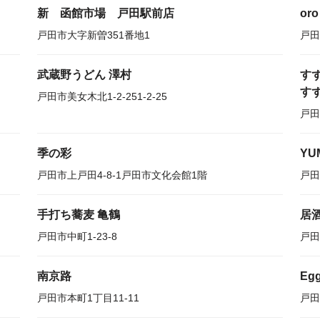
新 函館市場 戸田駅前店
oro
戸田市大字新曽351番地1
戸田
武蔵野うどん 澤村
す
すず
戸田市美女木北1-2-251-2-25
戸田
季の彩
YU
戸田市上戸田4-8-1戸田市文化会館1階
戸田
手打ち蕎麦 亀鶴
居
戸田市中町1-23-8
戸田
南京路
Egg
戸田市本町1丁目11-11
戸田