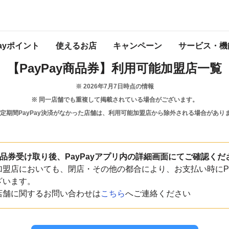
埼玉県
戸田市
Payポイント
使えるお店
キャンペーン
サービス・機
【PayPay商品券】
利用可能加盟店一覧
※
2026年7月7日
時点の情報
※ 同一店舗でも重複して掲載されている場合がございます。
一定期間PayPay決済がなかった店舗は、利用可能加盟店から除外される場合があり
y商品券受け取り後、PayPayアプリ内の詳細画面にてご確認くだ
盟店においても、閉店・その他の都合により、お支払い時にPa
ざいます。
店舗に関するお問い合わせは
こちら
へご連絡ください