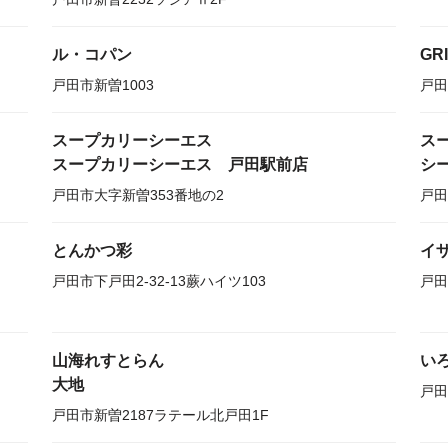
ル・コパン
GR
戸田市新曽1003
戸田
スープカリーシーエス
ス
スープカリーシーエス 戸田駅前店
シ
戸田市大字新曽353番地の2
戸田
とんかつ彩
イ
戸田市下戸田2-32-13蕨ハイツ103
戸田
山海れすとらん
い
大地
戸田
戸田市新曽2187ラテール北戸田1F