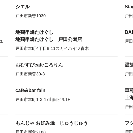
シエル
Sta
戸田市新曽1030
戸田
地鶏串焼たけぐし
BA
地鶏串焼たけぐし 戸田公園店
ユ
戸田
戸田市本町4丁目8-11スカイハイツ青木
おむすびcafeころりん
温
戸田市新曽30-3
戸田
cafe&bar fain
華
上
戸田市本町1-3-17山田ビル1F
戸田
もんじゃ お好み焼 じゅうじゅう
フ
戸田市新曽2188
戸田