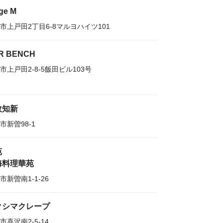
ge M
市上戸田2丁目6-8マルヨハイツ101
R BENCH
市上戸田2-8-5飯田ビル103号
故知新
市新曽98-1
苑
海料理華苑
市新曽南1-1-26
クシマクレープ
市喜沢南2-5-14