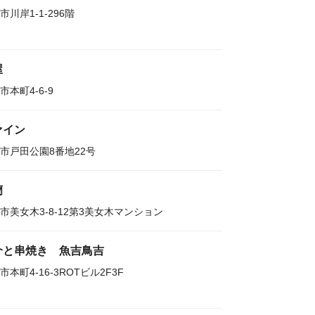
市川岸1-1-296階
屋
市本町4-6-9
ァイン
市戸田公園8番地22号
蘭
市美女木3-8-12第3美女木マンション
介と串焼き 魚吉鳥吉
市本町4-16-3ROTビル2F3F