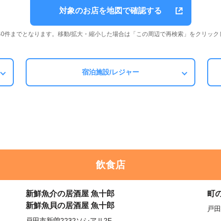
対象のお店を地図で確認する
は40件までとなります。移動/拡大・縮小した場合は「この周辺で再検索」をクリック
宿泊施設/レジャー
飲食店
新鮮魚介の居酒屋 魚十郎
町
新鮮魚貝の居酒屋 魚十郎
戸田
戸田市新曽2232ソシアⅡ2F