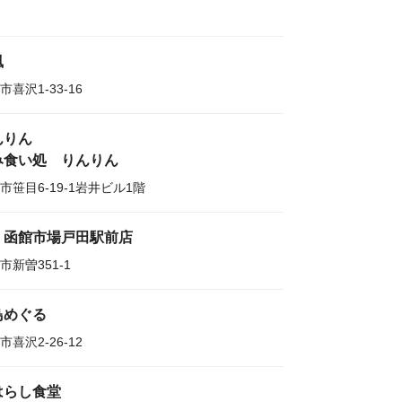
風
市喜沢1-33-16
んりん
み食い処 りんりん
市笹目6-19-1岩井ビル1階
・函館市場戸田駅前店
市新曽351-1
鳥めぐる
市喜沢2-26-12
はらし食堂