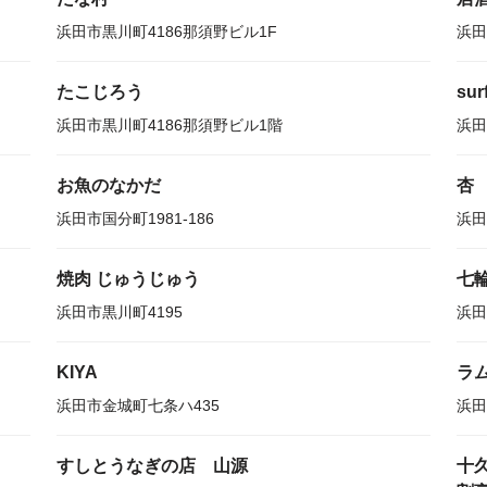
浜田市黒川町4186那須野ビル1F
浜田
たこじろう
sur
浜田市黒川町4186那須野ビル1階
浜田
お魚のなかだ
杏
浜田市国分町1981-186
浜田
焼肉 じゅうじゅう
七
浜田市黒川町4195
浜田
KIYA
ラ
浜田市金城町七条ハ435
浜田
すしとうなぎの店 山源
十