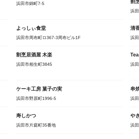
割
浜田市錦町7-5
浜田
よっしぃ食堂
清
浜田市周布町ロ367-3周布ビル1F
浜田
割烹居酒屋 木楽
Tea
浜田市相生町3845
浜田
ケーキ工房 菓子の実
串
浜田市野原町1996-5
浜田
寿しかつ
や
浜田市片庭町35番地
浜田