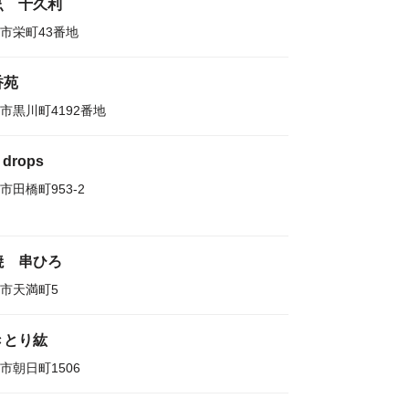
烹 十久利
市栄町43番地
香苑
市黒川町4192番地
 drops
市田橋町953-2
焼 串ひろ
市天満町5
きとり紘
市朝日町1506