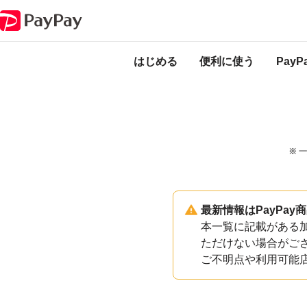
PayPayのサービス・機能一覧
島根県浜田市加盟店一覧
はじめる
便利に使う
Pay
※ 
最新情報はPayPa
本一覧に記載がある加
ただけない場合がご
ご不明点や利用可能