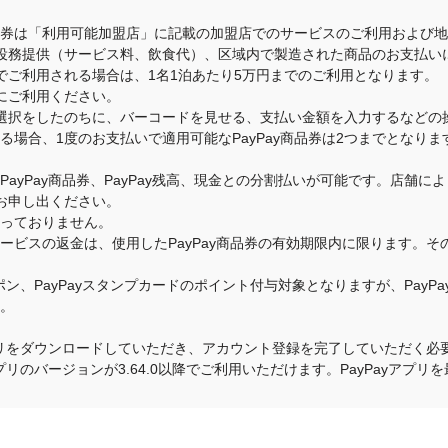
商品券は「利用可能加盟店」に記載の加盟店でのサービスのご利用および
役務提供（サービス料、飲食代）、区域内で製造された商品のお支払い
でご利用される場合は、1名1泊あたり5万円までのご利用となります。
にご利用ください。
選択をしたのちに、バーコードを見せる、支払い金額を入力するなどの
いる場合、1度のお支払いで適用可能なPayPay商品券は2つまでとな
のPayPay商品券、PayPay残高、現金との分割払いが可能です。店
お申し出ください。
承っておりません。
・サービスの返金は、使用したPayPay商品券の有効期限内に限ります。
クーポン、PayPayスタンプカードのポイント付与対象となりますが、Pay
す。
yアプリをダウンロードしていただき、アカウント登録を完了していただく必要
yアプリのバージョンが3.64.0以降でご利用いただけます。PayPayア