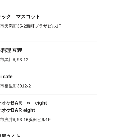
ナック マスコット
市天満町35-2新町プラザビル1F
本料理 豆狸
市黒川町93-12
i cafe
市相生町3912-2
オケBAR ∞ eight
オケBAR eight
市浅井町93-16浜田ビル1F
酒屋さくら