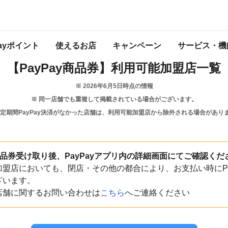
島根県
浜田市
Payポイント
使えるお店
キャンペーン
サービス・機
【PayPay商品券】
利用可能加盟店一覧
※
2026年6月5日
時点の情報
※ 同一店舗でも重複して掲載されている場合がございます。
一定期間PayPay決済がなかった店舗は、利用可能加盟店から除外される場合があり
y商品券受け取り後、PayPayアプリ内の詳細画面にてご確認くだ
盟店においても、閉店・その他の都合により、お支払い時にPa
ざいます。
店舗に関するお問い合わせは
こちら
へご連絡ください