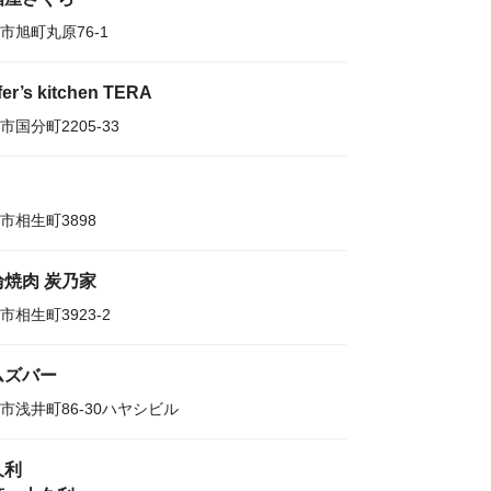
市旭町丸原76-1
fer’s kitchen TERA
市国分町2205-33
市相生町3898
輪焼肉 炭乃家
市相生町3923-2
ムズバー
市浅井町86-30ハヤシビル
久利