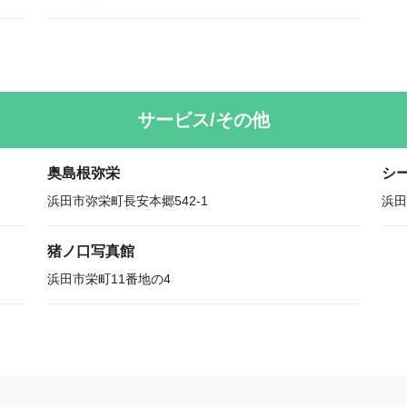
サービス/その他
奥島根弥栄
シ
浜田市弥栄町長安本郷542-1
浜田
猪ノ口写真館
浜田市栄町11番地の4