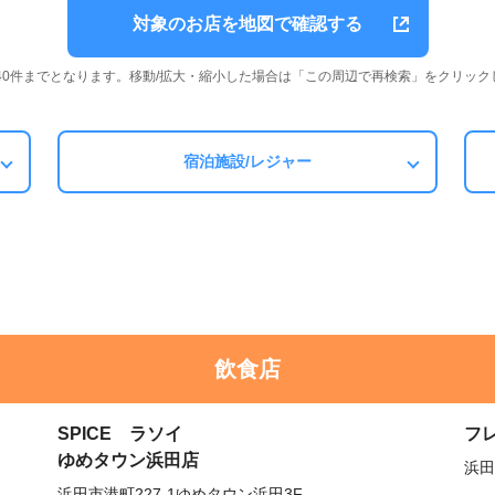
対象のお店を地図で確認する
は40件までとなります。移動/拡大・縮小した場合は「この周辺で再検索」をクリック
宿泊施設/レジャー
飲食店
SPICE ラソイ
フ
ゆめタウン浜田店
浜田
浜田市港町227-1ゆめタウン浜田3F