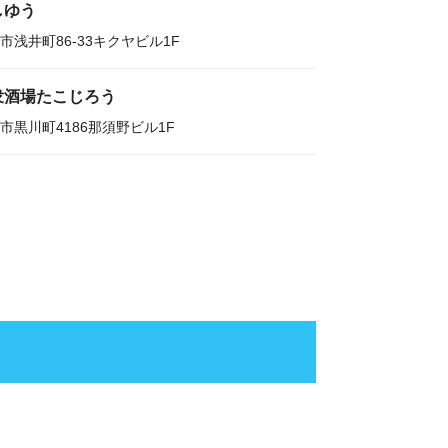
しゆう
市浅井町86-33キクヤビル1F
衆酒場たこじろう
市黒川町4186那須野ビル1F