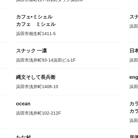
カフェ•ミシェル
ス
カフェ ミシェル
浜田
浜田市相生町1411-5
スナック 一凛
日
浜田市浅井町93-14浜田ビル1F
浜田
縄文そして長兵衛
eng
浜田市浅井町1408-10
浜田
ocean
カラ
カラ
浜田市浅井町102-212F
浜田
たな村
居