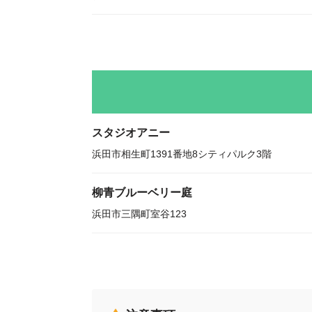
スタジオアニー
浜田市相生町1391番地8シティパルク3階
柳青ブルーベリー庭
浜田市三隅町室谷123