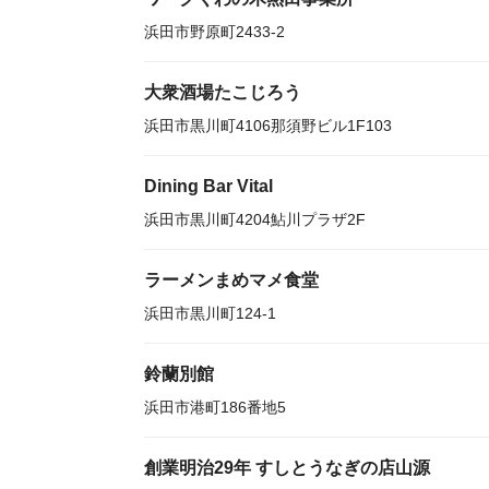
浜田市野原町2433-2
大衆酒場たこじろう
浜田市黒川町4106那須野ビル1F103
Dining Bar Vital
浜田市黒川町4204鮎川プラザ2F
ラーメンまめマメ食堂
浜田市黒川町124-1
鈴蘭別館
浜田市港町186番地5
創業明治29年 すしとうなぎの店山源