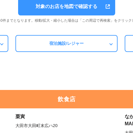
対象のお店を地図で確認する
は40件までとなります。移動/拡大・縮小した場合は「この周辺で再検索」をクリック
宿泊施設/レジャー
飲食店
栗寅
な
MA
大田市大田町末広ハ20
大田