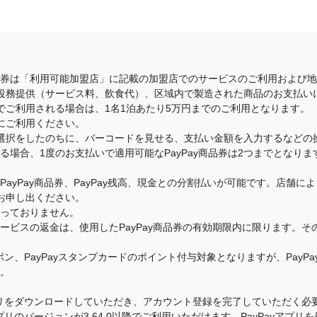
商品券は「利用可能加盟店」に記載の加盟店でのサービスのご利用および
役務提供（サービス料、飲食代）、区域内で製造された商品のお支払い
でご利用される場合は、1名1泊あたり5万円までのご利用となります。
にご利用ください。
選択をしたのちに、バーコードを見せる、支払い金額を入力するなどの
いる場合、1度のお支払いで適用可能なPayPay商品券は2つまでとな
のPayPay商品券、PayPay残高、現金との分割払いが可能です。店
お申し出ください。
承っておりません。
・サービスの返金は、使用したPayPay商品券の有効期限内に限ります。
クーポン、PayPayスタンプカードのポイント付与対象となりますが、Pay
す。
yアプリをダウンロードしていただき、アカウント登録を完了していただく必要
yアプリのバージョンが3.64.0以降でご利用いただけます。PayPayア