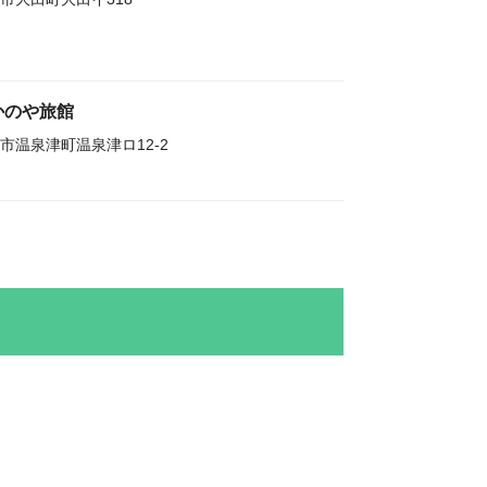
かのや旅館
市温泉津町温泉津ロ12-2