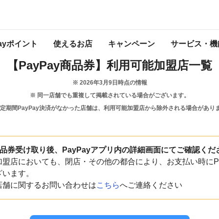
島根県
大田市
Payポイント
使えるお店
キャンペーン
サービス・機
【PayPay商品券】
利用可能加盟店一覧
※
2026年3月9日
時点の情報
※ 同一店舗でも重複して掲載されている場合がございます。
一定期間PayPay決済がなかった店舗は、利用可能加盟店から除外される場合があり
y商品券受け取り後、PayPayアプリ内の詳細画面にてご確認くだ
盟店においても、閉店・その他の都合により、お支払い時にPa
ざいます。
店舗に関するお問い合わせは
こちら
へご連絡ください