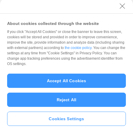
藤枝市大西町3-1-7
ミント
About cookies collected through the website
藤枝市田沼2-22-20田沼スカイハイツ102
If you click "Accept All Cookies" or close the banner to leave this screen,
cookies will be stored and provided in order to improve convenience,
improve the site, provide information and analyze data (including sharing
發巳
with external partners) according to
the cookie policy
. You can change the
settings at any time from "Cookie Settings" in Privacy Policy. You can
藤枝店
change app tracking preferences using the advertisement identifier from
OS settings.
藤枝市田沼4-5-1
E→F CURRY
Accept All Cookies
高柳店
藤枝市高柳2-6-40
Reject All
マツウラコーヒー
Cookies Settings
いますぐ
PayPayアプリ
をダウンロ
藤枝市若王子705-2
ード
＞＞