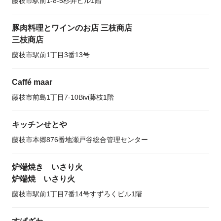
藤枝市駅前1-8-5杉井ビル1階
豚肉料理とワインのお店 三枝商店
三枝商店
藤枝市駅前1丁目3番13号
Caffé maar
藤枝市前島1丁目7-10Bivi藤枝1階
キッチンせとや
藤枝市本郷876番地瀬戸谷総合管理センター
炉端焼き いさり火
炉端焼 いさり火
藤枝市駅前1丁目7番14号すずろくビル1階