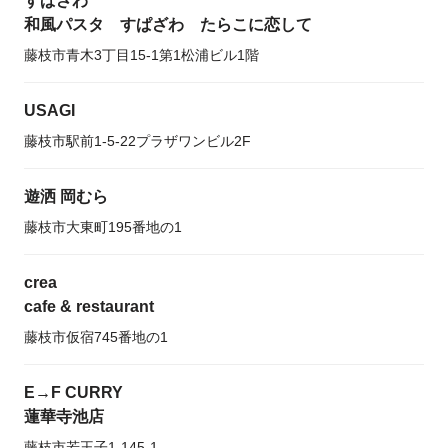
すぱざわ
和風パスタ すぱざわ たらこに恋して
藤枝市青木3丁目15-1第1松浦ビル1階
USAGI
藤枝市駅前1-5-22プラザワンビル2F
遊洒 岡むら
藤枝市大東町195番地の1
crea
cafe & restaurant
藤枝市仮宿745番地の1
E→F CURRY
蓮華寺池店
藤枝市若王子1-145-1