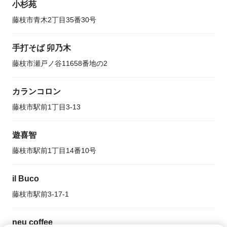
小杉苑
藤枝市青木2丁目35番30号
手打そば 卯乃木
藤枝市瀬戸ノ谷11658番地の2
カランコロン
藤枝市駅前1丁目3-13
遊喜智
藤枝市駅前1丁目14番10号
il Buco
藤枝市駅前3-17-1
neu coffee