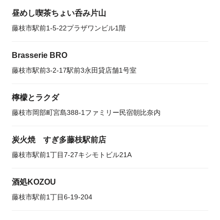
昼めし喫茶ちょい呑み片山
藤枝市駅前1-5-22プラザワンビル1階
Brasserie BRO
藤枝市駅前3-2-17駅前3永田貸店舗1号室
檸檬とラクダ
藤枝市岡部町宮島388-1ファミリー民宿朝比奈内
炭火焼 すぎ多藤枝駅前店
藤枝市駅前1丁目7-27キシモトビル21A
酒処KOZOU
藤枝市駅前1丁目6-19-204