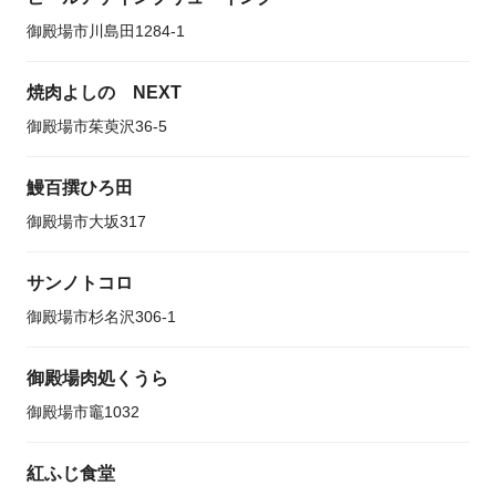
御殿場市川島田1284-1
焼肉よしの NEXT
御殿場市茱萸沢36-5
鰻百撰ひろ田
御殿場市大坂317
サンノトコロ
御殿場市杉名沢306-1
御殿場肉処くうら
御殿場市竈1032
紅ふじ食堂