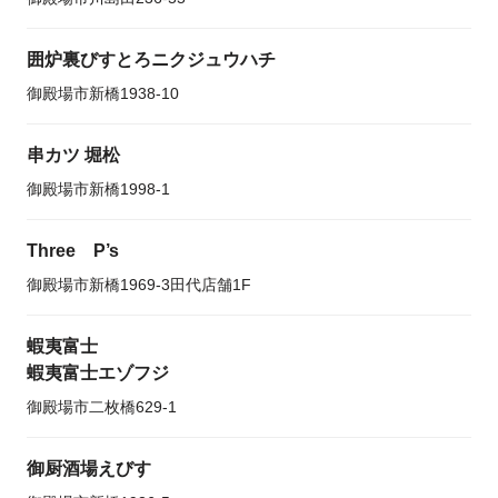
囲炉裏びすとろニクジュウハチ
御殿場市新橋1938-10
串カツ 堀松
御殿場市新橋1998-1
Three P’s
御殿場市新橋1969-3田代店舗1F
蝦夷富士
蝦夷富士エゾフジ
御殿場市二枚橋629-1
御厨酒場えびす