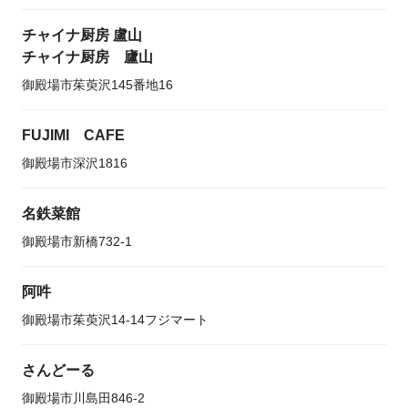
チャイナ厨房 盧山
チャイナ厨房 廬山
御殿場市茱萸沢145番地16
FUJIMI CAFE
御殿場市深沢1816
名鉄菜館
御殿場市新橋732-1
阿吽
御殿場市茱萸沢14-14フジマート
さんどーる
御殿場市川島田846-2