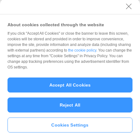
はじめての方
About cookies collected through the website
支払い手段
If you click "Accept All Cookies" or close the banner to leave this screen,
cookies will be stored and provided in order to improve convenience,
支払い準備
improve the site, provide information and analyze data (including sharing
with external partners) according to
the cookie policy
. You can change the
settings at any time from "Cookie Settings" in Privacy Policy. You can
支払い
change app tracking preferences using the advertisement identifier from
OS settings.
PayPay残高を送る・受け取る
Accept All Cookies
給与を受け取る
Reject All
振込チャージ
海外で利用する
Cookies Settings
いますぐ
PayPayアプリ
をダウンロ
ード
＞＞
設定・管理・情報