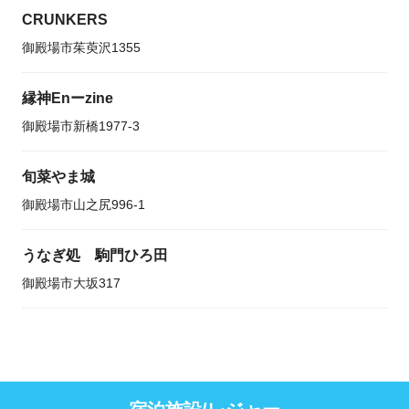
CRUNKERS
御殿場市茱萸沢1355
縁神Enーzine
御殿場市新橋1977-3
旬菜やま城
御殿場市山之尻996-1
うなぎ処 駒門ひろ田
御殿場市大坂317