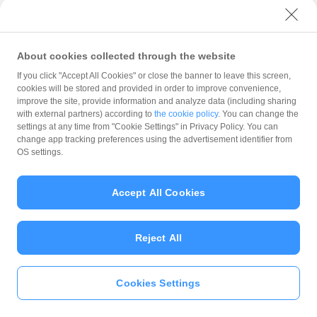
魚増
彦根市石寺町839-2
About cookies collected through the website
If you click "Accept All Cookies" or close the banner to leave this screen,
cookies will be stored and provided in order to improve convenience,
朴
improve the site, provide information and analyze data (including sharing
ほっこりカフェ朴
with external partners) according to
the cookie policy
. You can change the
settings at any time from "Cookie Settings" in Privacy Policy. You can
彦根市尾末町1-59護国神社境内
change app tracking preferences using the advertisement identifier from
OS settings.
餃子省
彦根市後三条町573-8
Accept All Cookies
十割蕎麦Sobami
Reject All
彦根市河原一丁目1-29
Cookies Settings
いますぐ
PayPayアプリ
をダウンロ
kitchen RIZUKI
ード
＞＞
彦根市長曽根南町533-2