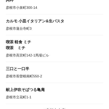
阿吽
彦根市小泉町300-14
カルモ 小皿イタリアン&生パスタ
彦根市蓮台寺町3
喫茶 軽食 ミチ
喫茶 ミチ
彦根市高宮町142-1馬場ビル
三口と一口半
彦根市長曽根南町550-2
献上伊吹そばつる亀庵
彦根市立花町1-1