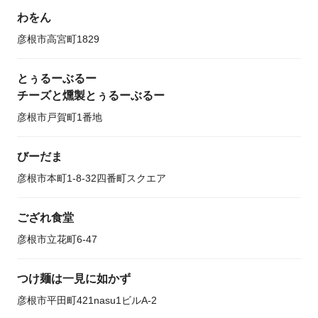
わをん
彦根市高宮町1829
とぅるーぶるー
チーズと燻製とぅるーぶるー
彦根市戸賀町1番地
びーだま
彦根市本町1-8-32四番町スクエア
ござれ食堂
彦根市立花町6-47
つけ麺は一見に如かず
彦根市平田町421nasu1ビルA-2