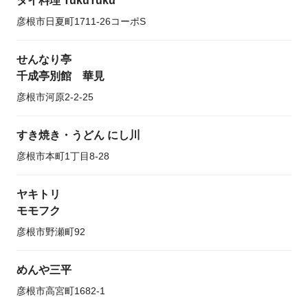
タイ料理 TukuTuku
彦根市日夏町1711-26コーポS
せんなり亭
千成亭別館 華見
彦根市河原2-2-25
すき焼き・うどん にし川
彦根市本町1丁目8-28
ヤキトリ
モモフク
彦根市野瀬町92
めんや三平
彦根市高宮町1682-1