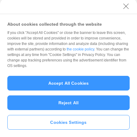
近江八幡市野村町1376-1
美容室Key
About cookies collected through the website
近江八幡市出町687
If you click "Accept All Cookies" or close the banner to leave this screen,
cookies will be stored and provided in order to improve convenience,
improve the site, provide information and analyze data (including sharing
FAMES
with external partners) according to
the cookie policy
. You can change the
settings at any time from "Cookie Settings" in Privacy Policy. You can
近江八幡市西庄町1796-2
change app tracking preferences using the advertisement identifier from
OS settings.
美の癒し
Binoiyashi Refre Salon
Accept All Cookies
近江八幡市上田町1349-1
Reject All
ブリック
美容室 ブリック
Cookies Settings
近江八幡市江頭町417-2我等住スクエアガーデンニ
いますぐ
PayPayアプリ
をダウンロ
ード
＞＞