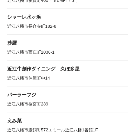
近江八幡市多賀町400「＄EMPTY＄」
シャーレ水ヶ浜
近江八幡市長命寺町182-8
沙羅
近江八幡市西庄町2036-1
近江牛創作ダイニング 久ぼ多屋
近江八幡市仲屋町中14
パーラーフジ
近江八幡市桜宮町289
えみ菜
近江八幡市鷹飼町572エミール近江八幡1番館1F