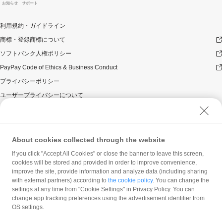
お知らせ
サポート
利用規約・ガイドライン
商標・登録商標について
ソフトバンク人権ポリシー
PayPay Code of Ethics & Business Conduct
プライバシーポリシー
ユーザープライバシーについて
ユーザーセキュリティについて
ウェブサイト利用規約
反社会的勢力に対する方針
About cookies collected through the website
勧誘方針
If you click "Accept All Cookies" or close the banner to leave this screen,
cookies will be stored and provided in order to improve convenience,
マネロン等基本方針
improve the site, provide information and analyze data (including sharing
カスタマーハラスメントに関する当社の考え方
with external partners) according to
the cookie policy
. You can change the
settings at any time from "Cookie Settings" in Privacy Policy. You can
change app tracking preferences using the advertisement identifier from
OS settings.