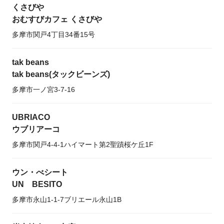
くさびや
おむすびカフェ くさびや
多摩市関戸4丁目34番15号
tak beans
tak beans(タックビーンズ)
多摩市一ノ宮3-7-16
UBRIACO
ウブリアーコ
多摩市関戸4-4-1ハイマート第2聖蹟桜ケ丘1F
ウン・べシート
UN BESITO
多摩市永山1-1-7ブリエール永山1B