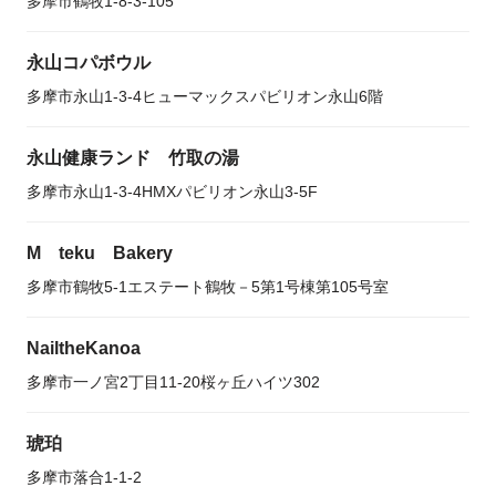
多摩市鶴牧1-8-3-105
永山コパボウル
多摩市永山1-3-4ヒューマックスパビリオン永山6階
永山健康ランド 竹取の湯
多摩市永山1-3-4HMXパビリオン永山3-5F
M teku Bakery
多摩市鶴牧5-1エステート鶴牧－5第1号棟第105号室
NailtheKanoa
多摩市一ノ宮2丁目11-20桜ヶ丘ハイツ302
琥珀
多摩市落合1-1-2