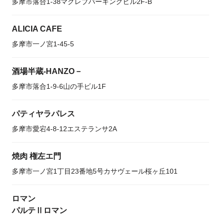
多摩市落合1-38マグレブパーキングビル2F-B
ALICIA CAFE
多摩市一ノ宮1-45-5
酒場半蔵‐HANZO－
多摩市落合1-9-6山の手ビル1F
パティヤラパレス
多摩市愛宕4-8-12エステランサ2A
焼肉 権左エ門
多摩市一ノ宮1丁目23番地5号カサヴェール桜ヶ丘101
ロマン
パルテⅡロマン