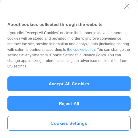
和菓子処 花鳥風月
多摩市東寺方1-8-14
About cookies collected through the website
ネイルスペース シル・ヴァン
If you click "Accept All Cookies" or close the banner to leave this screen,
cookies will be stored and provided in order to improve convenience,
多摩市落合1-7-12ライティングビル8階
improve the site, provide information and analyze data (including sharing
with external partners) according to
the cookie policy
. You can change the
settings at any time from "Cookie Settings" in Privacy Policy. You can
舞ヘアー
change app tracking preferences using the advertisement identifier from
OS settings.
多摩市落合3-8-7多摩パークハイツ1階
Accept All Cookies
TAMA tumuji WERKS.
多摩市諏訪1-9-4センチュリー211F
Reject All
TAMA tumuji WERKS.
tumuji MAN
Cookies Settings
いますぐ
PayPayアプリ
をダウンロ
多摩市諏訪1-9-4センチュリー211F
ード
＞＞