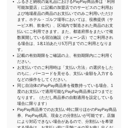
ふるさと納税の返礼品におけるPayPay商品券は「利用
可能加盟店」に記載の加盟店でのサービスのご利用お
よび地場産品の商品のお支払いでのみご利用いただけ
ます。ホテル・ゴルフ場等においては、役務提供（サ
ービス料、飲食代）、区域内で製造された商品のお支
払いにご利用できます。また、都道府県をまたいで複
数展開している宿泊施設（チェーン店）でご利用され
る場合は、1名1泊あたり5万円までのご利用となりま
す。
記載の有効期限をご確認の上、有効期限内にご利用く
ださい。
お支払いでのご利用時は「支払い方法」の選択をした
のちに、バーコードを見せる、支払い金額を入力する
などの操作をしてください。
同じ自治体のPayPay商品券を複数持っている場合、1
度のお支払いで適用可能なPayPay商品券は2つまでと
なります。（ただし商品券の自動適用を設定している
場合に限ります）
PayPay商品券でのお支払い時に限りほかのPayPay商品
券、PayPay残高、現金との分割払いが可能です。店舗
により対応できない場合があるので、分割払いを希望
する場合は、お支払い前に店舗にその旨お申し出くだ