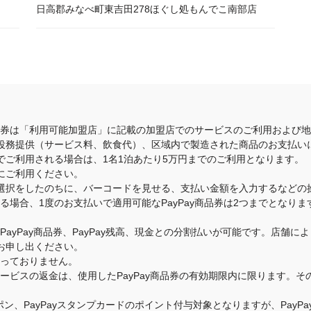
日高郡みなべ町東吉田278ほぐし処もんでこ南部店
商品券は「利用可能加盟店」に記載の加盟店でのサービスのご利用および
役務提供（サービス料、飲食代）、区域内で製造された商品のお支払い
でご利用される場合は、1名1泊あたり5万円までのご利用となります。
にご利用ください。
選択をしたのちに、バーコードを見せる、支払い金額を入力するなどの
いる場合、1度のお支払いで適用可能なPayPay商品券は2つまでとな
のPayPay商品券、PayPay残高、現金との分割払いが可能です。店
お申し出ください。
承っておりません。
・サービスの返金は、使用したPayPay商品券の有効期限内に限ります。
クーポン、PayPayスタンプカードのポイント付与対象となりますが、Pay