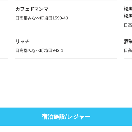
カフェドマンマ
松
松
日高郡みなべ町埴田1590-40
日高
リッチ
酒
日高郡みなべ町埴田942-1
日高
宿泊施設/レジャー