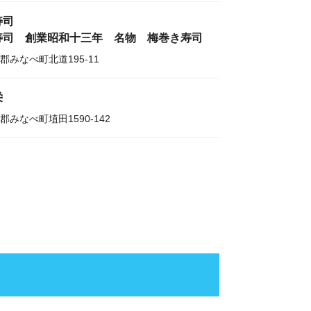
寿司
寿司 創業昭和十三年 名物 梅巻き寿司
郡みなべ町北道195-11
栄
郡みなべ町埴田1590-142