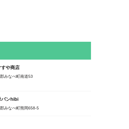
ぐすや商店
郡みなべ町南道53
パンhibi
郡みなべ町熊岡658-5