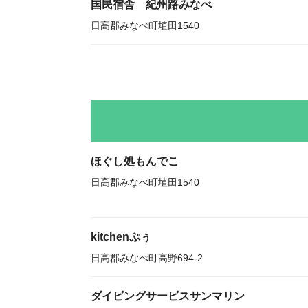
国民宿舎 紀州路みなべ
日高郡みなべ町埴田1540
ほぐし処もんでこ
日高郡みなべ町埴田1540
kitchenぷぅ
日高郡みなべ町高野694-2
ダイビングサービスサンマリン