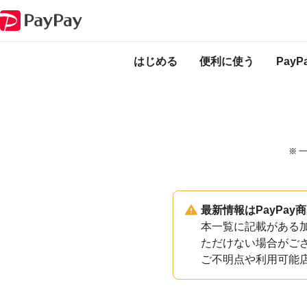
PayPayのサービス・機能一覧
和歌山県みなべ町加盟店一覧
はじめる
便利に使う
Pay
※ 
最新情報はPayPa
本一覧に記載がある加
ただけない場合がご
ご不明点や利用可能