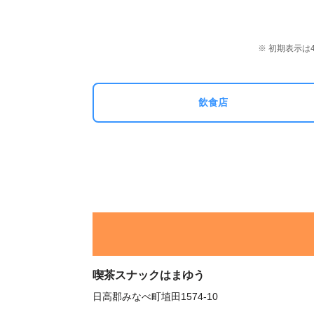
※ 初期表示
飲食店
喫茶スナックはまゆう
日高郡みなべ町埴田1574-10