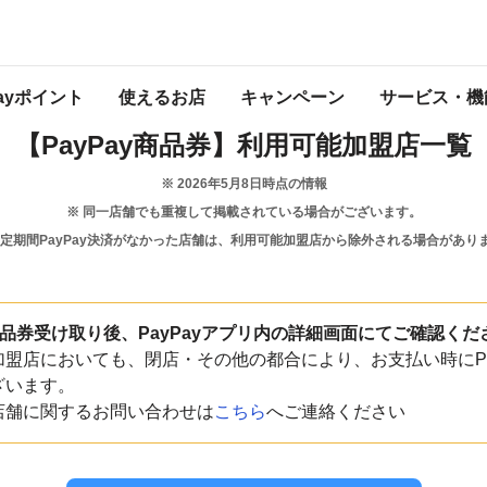
和歌山県
みなべ町
Payポイント
使えるお店
キャンペーン
サービス・機
【PayPay商品券】
利用可能加盟店一覧
※
2026年5月8日
時点の情報
※ 同一店舗でも重複して掲載されている場合がございます。
一定期間PayPay決済がなかった店舗は、利用可能加盟店から除外される場合があり
y商品券受け取り後、PayPayアプリ内の詳細画面にてご確認くだ
盟店においても、閉店・その他の都合により、お支払い時にPa
ざいます。
店舗に関するお問い合わせは
こちら
へご連絡ください