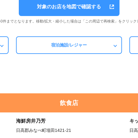
対象のお店を地図で確認する
は40件までとなります。移動/拡大・縮小した場合は「この周辺で再検索」をクリック
宿泊施設/レジャー
飲食店
海鮮房井乃芳
キ
日高郡みなべ町埴田1421-21
日高