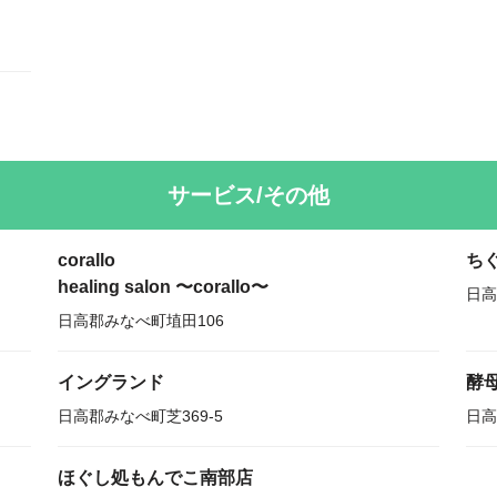
サービス/その他
corallo
ち
healing salon 〜corallo〜
日高
日高郡みなべ町埴田106
イングランド
酵母
日高郡みなべ町芝369-5
日高
ほぐし処もんでこ南部店