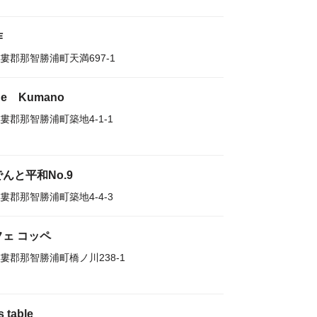
作
婁郡那智勝浦町天満697-1
ne Kumano
婁郡那智勝浦町築地4-1-1
んと平和No.9
婁郡那智勝浦町築地4-4-3
フェ コッペ
婁郡那智勝浦町橋ノ川238-1
s table