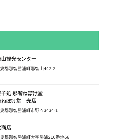
智山観光センター
婁郡那智勝浦町那智山442-2
菓子処 那智ねぼけ堂
智ねぼけ堂 売店
婁郡那智勝浦町市野々3434-1
定商店
婁郡那智勝浦町大字勝浦216番地66