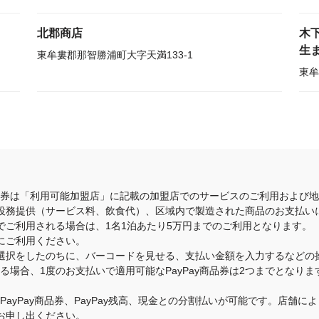
北郡商店
木
生
東牟婁郡那智勝浦町大字天満133-1
東牟
商品券は「利用可能加盟店」に記載の加盟店でのサービスのご利用および
役務提供（サービス料、飲食代）、区域内で製造された商品のお支払い
でご利用される場合は、1名1泊あたり5万円までのご利用となります。
にご利用ください。
選択をしたのちに、バーコードを見せる、支払い金額を入力するなどの
いる場合、1度のお支払いで適用可能なPayPay商品券は2つまでとな
のPayPay商品券、PayPay残高、現金との分割払いが可能です。店
お申し出ください。