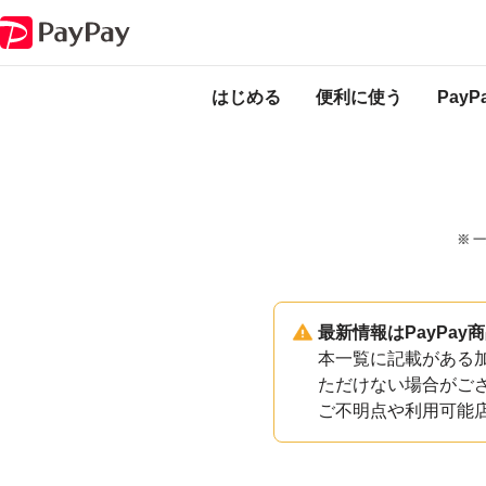
PayPayのサービス・機能一覧
和歌山県那智勝浦町加盟店一覧
はじめる
便利に使う
Pay
※ 
最新情報はPayPa
本一覧に記載がある加
ただけない場合がご
ご不明点や利用可能