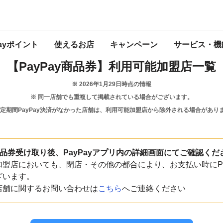
和歌山県
那智勝浦町
Payポイント
使えるお店
キャンペーン
サービス・機
【PayPay商品券】
利用可能加盟店一覧
※
2026年1月29日
時点の情報
※ 同一店舗でも重複して掲載されている場合がございます。
一定期間PayPay決済がなかった店舗は、利用可能加盟店から除外される場合があり
y商品券受け取り後、PayPayアプリ内の詳細画面にてご確認くだ
盟店においても、閉店・その他の都合により、お支払い時にPa
ざいます。
店舗に関するお問い合わせは
こちら
へご連絡ください