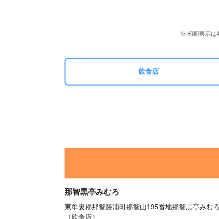
※ 初期表示
飲食店
那智黒亭みむろ
東牟婁郡那智勝浦町那智山195番地那智黒亭みむ
（飲食店）