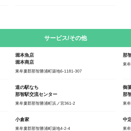
サービス/その他
堀本魚店
那
堀本商店
東牟
東牟婁郡那智勝浦町築地6-1181-307
道の駅なち
御
那智駅交流センター
那
東牟婁郡那智勝浦町浜ノ宮361-2
東牟
小倉家
中
東牟婁郡那智勝浦町築地4-2-4
東牟