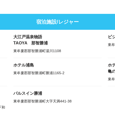
宿泊施設/レジャー
大江戸温泉物語
ビ
TAOYA 那智勝浦
東牟
東牟婁郡那智勝浦町湯川1108
ホテル浦島
ホ
亀
東牟婁郡那智勝浦町勝浦1165-2
東牟
パルスイン勝浦
東牟婁郡那智勝浦町大字天満441-38
下和