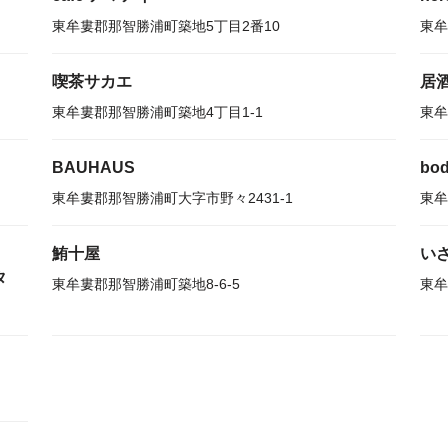
東牟婁郡那智勝浦町築地5丁目2番10
東牟
喫茶サカエ
居
東牟婁郡那智勝浦町築地4丁目1-1
東牟
BAUHAUS
bod
東牟婁郡那智勝浦町大字市野々2431-1
東牟
鮪十屋
い
タ
東牟婁郡那智勝浦町築地8-6-5
東牟