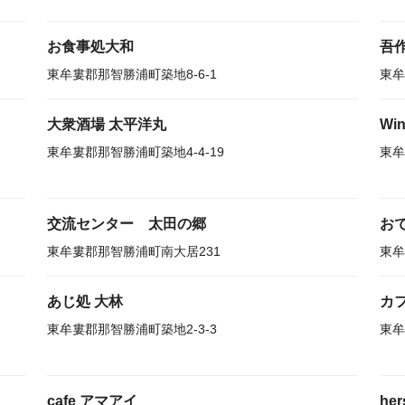
お食事処大和
吾
東牟婁郡那智勝浦町築地8-6-1
東牟
大衆酒場 太平洋丸
Wi
東牟婁郡那智勝浦町築地4-4-19
東牟
交流センター 太田の郷
おで
東牟婁郡那智勝浦町南大居231
東牟
あじ処 大林
カ
東牟婁郡那智勝浦町築地2-3-3
東牟
cafe アマアイ
her