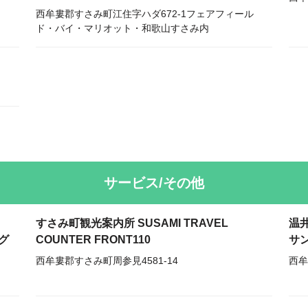
西牟婁郡すさみ町江住字ハダ672-1フェアフィール
ド・バイ・マリオット・和歌山すさみ内
サービス/その他
すさみ町観光案内所 SUSAMI TRAVEL
温
グ
COUNTER FRONT110
サ
西牟婁郡すさみ町周参見4581-14
西牟