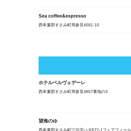
Sea coffee&espresso
西牟婁郡すさみ町周参見4581-10
ホテルベルヴェデーレ
西牟婁郡すさみ町周参見4857番地の3
望海のゆ
西牟婁郡すさみ町江住字ハダ672-1フェアフィー