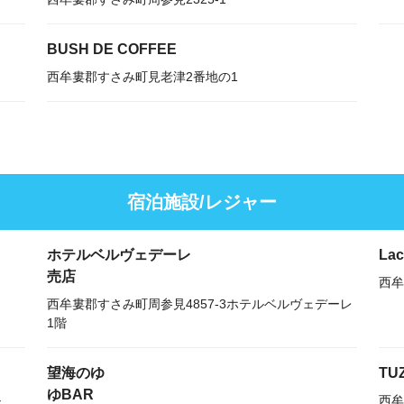
BUSH DE COFFEE
西牟婁郡すさみ町見老津2番地の1
宿泊施設/レジャー
ホテルベルヴェデーレ
La
売店
西牟
西牟婁郡すさみ町周参見4857-3ホテルベルヴェデーレ
1階
望海のゆ
TU
ゆBAR
ル
西牟