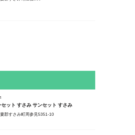
井
ンセット すさみ サンセット すさみ
婁郡すさみ町周参見5351-10