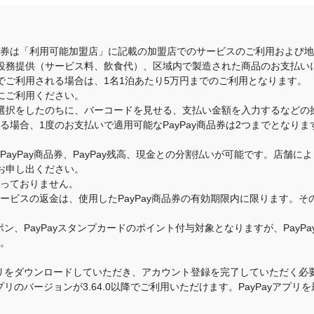
商品券は「利用可能加盟店」に記載の加盟店でのサービスのご利用および
役務提供（サービス料、飲食代）、区域内で製造された商品のお支払い
でご利用される場合は、1名1泊あたり5万円までのご利用となります。
にご利用ください。
選択をしたのちに、バーコードを見せる、支払い金額を入力するなどの
いる場合、1度のお支払いで適用可能なPayPay商品券は2つまでとな
のPayPay商品券、PayPay残高、現金との分割払いが可能です。店
お申し出ください。
承っておりません。
・サービスの返金は、使用したPayPay商品券の有効期限内に限ります。
クーポン、PayPayスタンプカードのポイント付与対象となりますが、Pay
す。
yアプリをダウンロードしていただき、アカウント登録を完了していただく必要
yアプリのバージョンが3.64.0以降でご利用いただけます。PayPayア