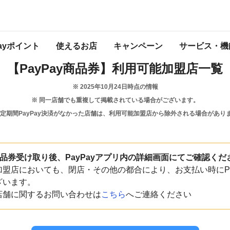
和歌山県
すさみ町
Payポイント
使えるお店
キャンペーン
サービス・機
【PayPay商品券】
利用可能加盟店一覧
※
2025年10月24日
時点の情報
※ 同一店舗でも重複して掲載されている場合がございます。
一定期間PayPay決済がなかった店舗は、利用可能加盟店から除外される場合があり
y商品券受け取り後、PayPayアプリ内の詳細画面にてご確認くだ
盟店においても、閉店・その他の都合により、お支払い時にPa
ざいます。
店舗に関するお問い合わせは
こちら
へご連絡ください