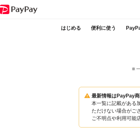
PayPayのサービス・機能一覧
和歌山県すさみ町加盟店一覧
はじめる
便利に使う
Pay
※ 
最新情報はPayPa
本一覧に記載がある加
ただけない場合がご
ご不明点や利用可能