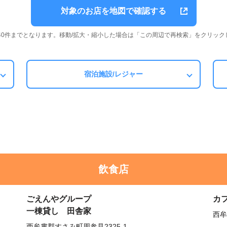
対象のお店を地図で確認する
は40件までとなります。移動/拡大・縮小した場合は「この周辺で再検索」をクリック
宿泊施設/レジャー
飲食店
ごえんやグループ
カ
一棟貸し 田舎家
西牟
西牟婁郡すさみ町周参見2325-1