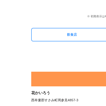
※ 初期表示
飲食店
花かいろう
西牟婁郡すさみ町周参見4857-3