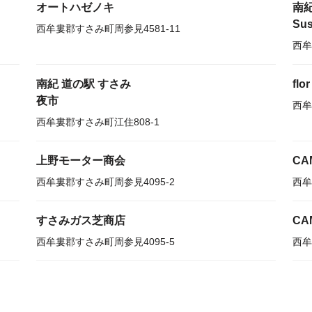
オートハゼノキ
南紀
Sus
西牟婁郡すさみ町周参見4581-11
西牟
南紀 道の駅 すさみ
fl
夜市
西牟
西牟婁郡すさみ町江住808-1
上野モーター商会
CA
西牟婁郡すさみ町周参見4095-2
西牟
すさみガス芝商店
CA
西牟婁郡すさみ町周参見4095-5
西牟