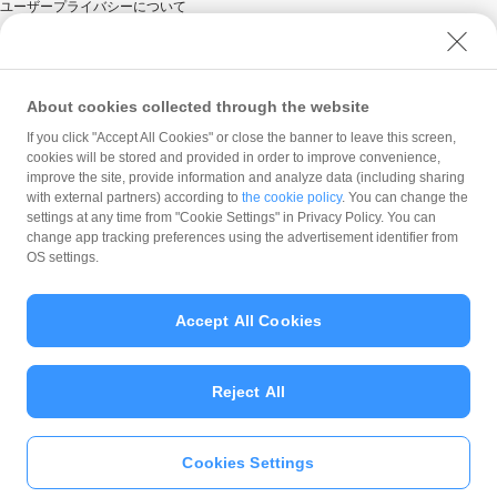
ユーザープライバシーについて
ユーザーセキュリティについて
ウェブサイト利用規約
反社会的勢力に対する方針
About cookies collected through the website
勧誘方針
If you click "Accept All Cookies" or close the banner to leave this screen,
cookies will be stored and provided in order to improve convenience,
マネロン等基本方針
improve the site, provide information and analyze data (including sharing
カスタマーハラスメントに関する当社の考え方
with external partners) according to
the cookie policy
. You can change the
settings at any time from "Cookie Settings" in Privacy Policy. You can
change app tracking preferences using the advertisement identifier from
OS settings.
Accept All Cookies
© PayPay Corporation
Reject All
Cookies Settings
いますぐ
PayPayアプリ
をダウンロ
ード
＞＞