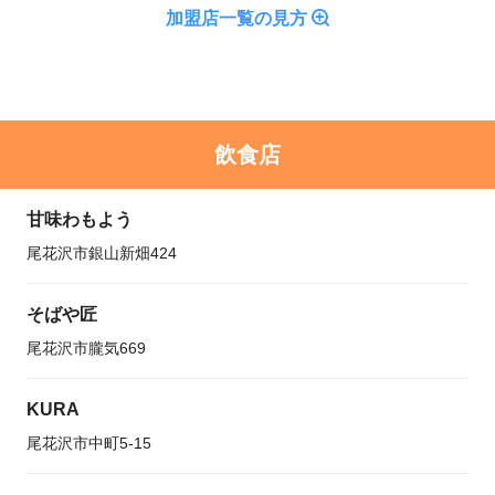
加盟店一覧の見方
飲食店
甘味わもよう
尾花沢市銀山新畑424
そばや匠
尾花沢市朧気669
KURA
尾花沢市中町5-15