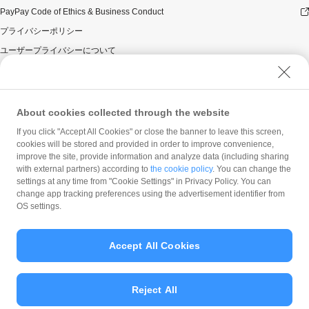
PayPay Code of Ethics & Business Conduct
プライバシーポリシー
ユーザープライバシーについて
ユーザーセキュリティについて
ウェブサイト利用規約
反社会的勢力に対する方針
About cookies collected through the website
勧誘方針
If you click "Accept All Cookies" or close the banner to leave this screen,
cookies will be stored and provided in order to improve convenience,
マネロン等基本方針
improve the site, provide information and analyze data (including sharing
カスタマーハラスメントに関する当社の考え方
with external partners) according to
the cookie policy
. You can change the
settings at any time from "Cookie Settings" in Privacy Policy. You can
change app tracking preferences using the advertisement identifier from
OS settings.
Accept All Cookies
© PayPay Corporation
Reject All