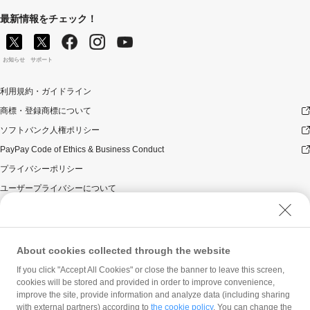
最新情報をチェック！
お知らせ
サポート
利用規約・ガイドライン
商標・登録商標について
ソフトバンク人権ポリシー
PayPay Code of Ethics & Business Conduct
プライバシーポリシー
ユーザープライバシーについて
ユーザーセキュリティについて
ウェブサイト利用規約
反社会的勢力に対する方針
About cookies collected through the website
勧誘方針
If you click "Accept All Cookies" or close the banner to leave this screen,
cookies will be stored and provided in order to improve convenience,
マネロン等基本方針
improve the site, provide information and analyze data (including sharing
カスタマーハラスメントに関する当社の考え方
with external partners) according to
the cookie policy
. You can change the