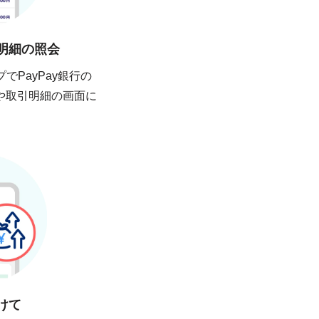
明細の照会
プでPayPay銀行の
や取引明細の画面に
けて