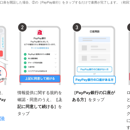
ay銀行口座を開設した場合、②の［PayPay銀行］をタップするだけで連携が完了します。（
後、
情報提供に関する規約を
［PayPay銀行の口座が
Pay
確認・同意のうえ、
［上
ある方］
をタップ
記に同意して続ける］
を
タップ
法