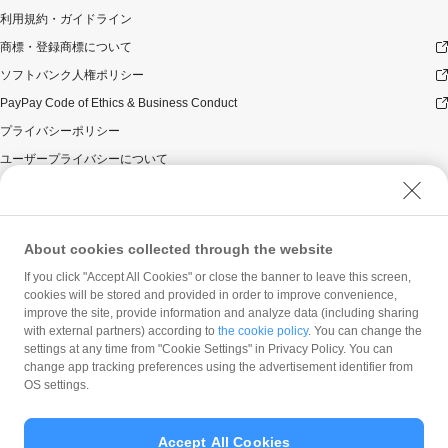
利用規約・ガイドライン
商標・登録商標について
ソフトバンク人権ポリシー
PayPay Code of Ethics & Business Conduct
プライバシーポリシー
ユーザープライバシーについて
ユーザーセキュリティについて
ウェブサイト利用規約
反社会的勢力に対する方針
About cookies collected through the website
勧誘方針
If you click "Accept All Cookies" or close the banner to leave this screen,
cookies will be stored and provided in order to improve convenience,
マネロン等基本方針
improve the site, provide information and analyze data (including sharing
カスタマーハラスメントに関する当社の考え方
with external partners) according to
the cookie policy
. You can change the
settings at any time from "Cookie Settings" in Privacy Policy. You can
change app tracking preferences using the advertisement identifier from
OS settings.
Accept All Cookies