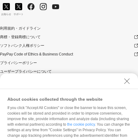
お知らせ
サポート
利用規約・ガイドライン
商標・登録商標について
ソフトバンク人権ポリシー
PayPay Code of Ethics & Business Conduct
プライバシーポリシー
ユーザープライバシーについて
ユーザーセキュリティについて
ウェブサイト利用規約
反社会的勢力に対する方針
About cookies collected through the website
勧誘方針
If you click "Accept All Cookies" or close the banner to leave this screen,
cookies will be stored and provided in order to improve convenience,
マネロン等基本方針
improve the site, provide information and analyze data (including sharing
カスタマーハラスメントに関する当社の考え方
with external partners) according to
the cookie policy
. You can change the
settings at any time from "Cookie Settings" in Privacy Policy. You can
change app tracking preferences using the advertisement identifier from