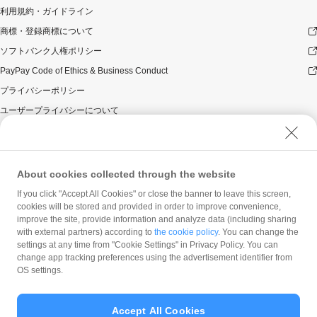
利用規約・ガイドライン
商標・登録商標について
ソフトバンク人権ポリシー
PayPay Code of Ethics & Business Conduct
プライバシーポリシー
ユーザープライバシーについて
ユーザーセキュリティについて
ウェブサイト利用規約
反社会的勢力に対する方針
About cookies collected through the website
勧誘方針
If you click "Accept All Cookies" or close the banner to leave this screen,
cookies will be stored and provided in order to improve convenience,
マネロン等基本方針
improve the site, provide information and analyze data (including sharing
カスタマーハラスメントに関する当社の考え方
with external partners) according to
the cookie policy
. You can change the
settings at any time from "Cookie Settings" in Privacy Policy. You can
change app tracking preferences using the advertisement identifier from
OS settings.
Accept All Cookies