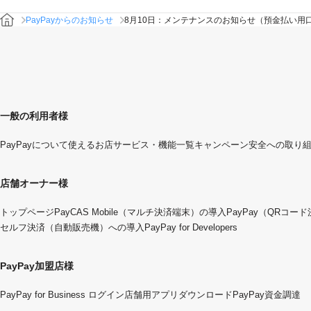
PayPayからのお知らせ
8月10日：メンテナンスのお知らせ（預金払い用
一般の利用者様
PayPayについて
使えるお店
サービス・機能一覧
キャンペーン
安全への取り
店舗オーナー様
トップページ
PayCAS Mobile（マルチ決済端末）の導入
PayPay（QRコー
セルフ決済（自動販売機）への導入
PayPay for Developers
PayPay加盟店様
PayPay for Business ログイン
店舗用アプリダウンロード
PayPay資金調達