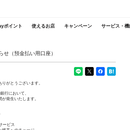
口座）
PayPayからのお知らせ
Payポイント
使えるお店
キャンペーン
サービス・機
知らせ（預金払い用口座）
にありがとうございます。
の銀行において、
期間が発生いたします。
で
サービス
ay残高へのチャージ