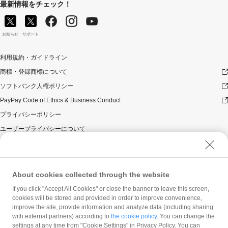
最新情報をチェック！
お知らせ
サポート
利用規約・ガイドライン
商標・登録商標について
ソフトバンク人権ポリシー
PayPay Code of Ethics & Business Conduct
プライバシーポリシー
ユーザープライバシーについて
ユーザーセキュリティについて
ウェブサイト利用規約
反社会的勢力に対する方針
About cookies collected through the website
勧誘方針
If you click "Accept All Cookies" or close the banner to leave this screen,
cookies will be stored and provided in order to improve convenience,
マネロン等基本方針
improve the site, provide information and analyze data (including sharing
カスタマーハラスメントに関する当社の考え方
with external partners) according to
the cookie policy
. You can change the
settings at any time from "Cookie Settings" in Privacy Policy. You can